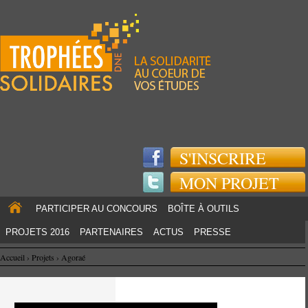
Jump to navigation
S'INSCRIRE
MON PROJET
PARTICIPER AU CONCOURS
BOÎTE À OUTILS
PROJETS 2016
PARTENAIRES
ACTUS
PRESSE
Accueil
›
Projets
›
Agoraé