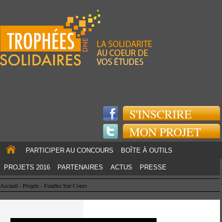
Jump to navigation
S'INSCRIRE
MON PROJET
PARTICIPER AU CONCOURS
BOÎTE À OUTILS
PROJETS 2016
PARTENAIRES
ACTUS
PRESSE
Accueil
›
Projets
›
Fenêtre Sur Cours