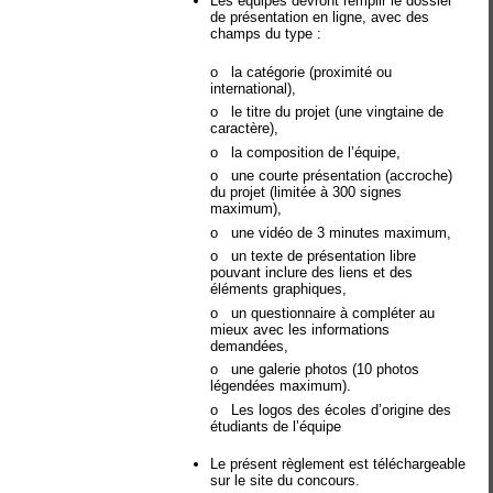
Les équipes devront remplir le dossier
de présentation en ligne, avec des
champs du type :
o
la catégorie (proximité ou
international),
o
le titre du projet (une vingtaine de
caractère),
o
la composition de l’équipe,
o
une courte présentation (accroche)
du projet (limitée à 300 signes
maximum),
o
une vidéo de 3 minutes maximum,
o
un texte de présentation libre
pouvant inclure des liens et des
éléments graphiques,
o
un questionnaire à compléter au
mieux avec les informations
demandées,
o
une galerie photos (10 photos
légendées maximum).
o
Les logos des écoles d’origine des
étudiants de l’équipe
Le présent règlement est téléchargeable
sur le site du concours.