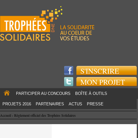
Jump to navigation
S'INSCRIRE
MON PROJET
PARTICIPER AU CONCOURS
BOÎTE À OUTILS
PROJETS 2016
PARTENAIRES
ACTUS
PRESSE
Accueil
›
Règlement officiel des Trophées Solidaires