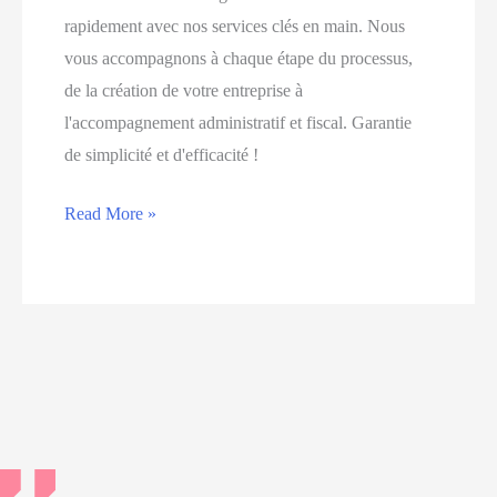
indispensable
rapidement avec nos services clés en main. Nous
🇫🇷
vous accompagnons à chaque étape du processus,
de la création de votre entreprise à
l'accompagnement administratif et fiscal. Garantie
de simplicité et d'efficacité !
Créer
Read More »
votre
société
anglaise
en
toute
simplicité