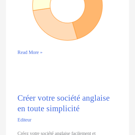
🇬🇧
Read More »
Établissez
votre
société
au
Royaume-
Créer votre société anglaise
Uni
en toute simplicité
!
Editeur
Votre
guide
Créez votre société anglaise facilement et