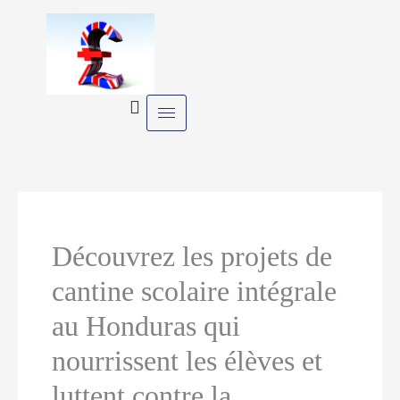
Skip
to
content
Découvrez les projets de
cantine scolaire intégrale
au Honduras qui
nourrissent les élèves et
luttent contre la