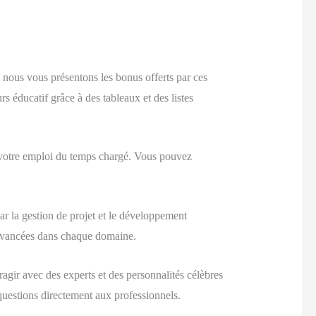
ous vous présentons les bonus offerts par ces
éducatif grâce à des tableaux et des listes
votre emploi du temps chargé. Vous pouvez
r la gestion de projet et le développement
s avancées dans chaque domaine.
gir avec des experts et des personnalités célèbres
uestions directement aux professionnels.