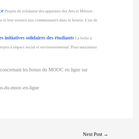
ce
Projets de solidarité des apprentis des Arts et Métiers :
ise et leur soutien aux communautés dans le besoin. L'un de
initiatives solidaires des étudiants
La boîte à
 projets à impact social et environnemental. Pour maximiser
15 concernant les bonus du MOOC en ligne sur
nus-du-mooc-en-ligne
Next Post
→