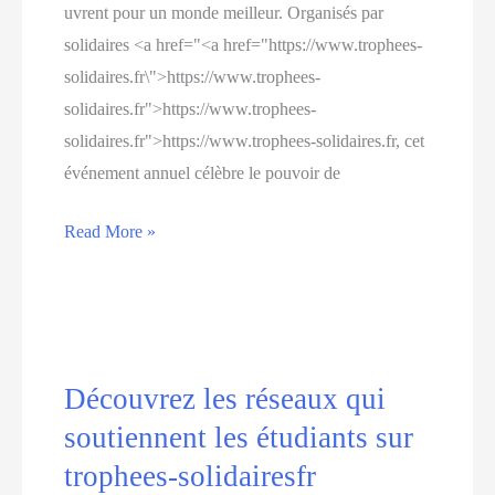
uvrent pour un monde meilleur. Organisés par
solidaires <a href="<a href="https://www.trophees-
solidaires.fr\">https://www.trophees-
solidaires.fr">https://www.trophees-
solidaires.fr">https://www.trophees-solidaires.fr, cet
événement annuel célèbre le pouvoir de
Découvrez
Read More »
les
Trophées
Solidaires,
un
événement
Découvrez les réseaux qui
incontournable
soutiennent les étudiants sur
pour
trophees-solidairesfr
soutenir