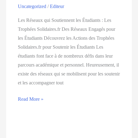
Uncategorized
/
Editeur
les
initiatives
Les Réseaux qui Soutiennent les Étudiants : Les
solidaires
Trophées Solidaires.fr Des Réseaux Engagés pour
et
les Étudiants Découvrez les Actions des Trophées
valoriser
Solidaires.fr pour Soutenir les Étudiants Les
les
étudiants font face à de nombreux défis dans leur
projets
parcours académique et personnel. Heureusement, il
engagés
existe des réseaux qui se mobilisent pour les soutenir
et les accompagner tout
Découvrez
Read More »
les
réseaux
qui
soutiennent