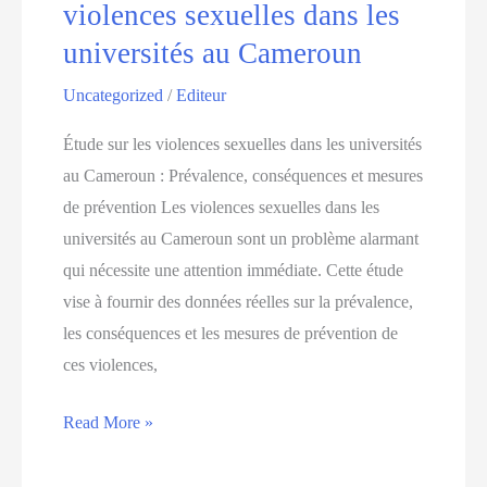
violences sexuelles dans les
la
universités au Cameroun
scolarité”
lancé
Uncategorized
/
Editeur
en
Étude sur les violences sexuelles dans les universités
mars
au Cameroun : Prévalence, conséquences et mesures
2015
de prévention Les violences sexuelles dans les
universités au Cameroun sont un problème alarmant
qui nécessite une attention immédiate. Cette étude
vise à fournir des données réelles sur la prévalence,
les conséquences et les mesures de prévention de
ces violences,
Découvrez
Read More »
les
projets