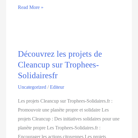
Découvrez
Read More »
les
projets
apoidea-
apoyar-
las-
Découvrez les projets de
ideas-
Cleancup sur Trophees-
del-
Solidairesfr
manana,
Uncategorized
/
Editeur
une
initiative
Les projets Cleancup sur Trophees-Solidaires.fr :
soutenant
Promouvoir une planète propre et solidaire Les
les
projets Cleancup : Des initiatives solidaires pour une
idées
planète propre Les Trophees-Solidaires.fr :
innovantes
Encourager les actions citoyennes Les projets