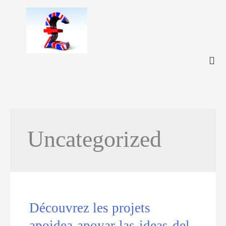
Skip
to
content
Uncategorized
Découvrez les projets
apoidea-apoyar-las-ideas-del-