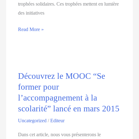
trophées solidaires. Ces trophées mettent en lumière
des initiatives
Découvrez
Read More »
les
lauréats
des
Trophées
Solidaires,
Découvrez le MOOC “Se
les
former pour
projets
l’accompagnement à la
mis
scolarité” lancé en mars 2015
en
uvre
Uncategorized
/
Editeur
par
Dans cet article, nous vous présenterons le
Pôle