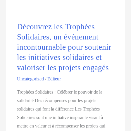
en
cours
sur
Découvrez les Trophées
l’étude
Solidaires, un événement
des
incontournable pour soutenir
violences
les initiatives solidaires et
sexuelles
valoriser les projets engagés
dans
les
Uncategorized
/
Editeur
universités
Trophées Solidaires : Célébrer le pouvoir de la
au
solidarité Des récompenses pour les projets
Cameroun
solidaires qui font la différence Les Trophées
Solidaires sont une initiative inspirante visant à
mettre en valeur et à récompenser les projets qui