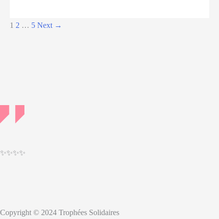
projets
de
Post
1
2
…
5
Next
→
diagnostic
pagination
participatif
et
de
gestion
des
déchets
à
Coyah
✨✨✨✨
Copyright © 2024 Trophées Solidaires