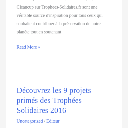
de
Cleancup sur Trophees-Solidaires.fr sont une
demain
véritable source d'inspiration pour tous ceux qui
souhaitent contribuer à la préservation de notre
planète tout en soutenant
Découvrez
Read More »
les
projets
de
Cleancup
sur
Découvrez les 9 projets
Trophees-
primés des Trophées
Solidairesfr
Solidaires 2016
Uncategorized
/
Editeur