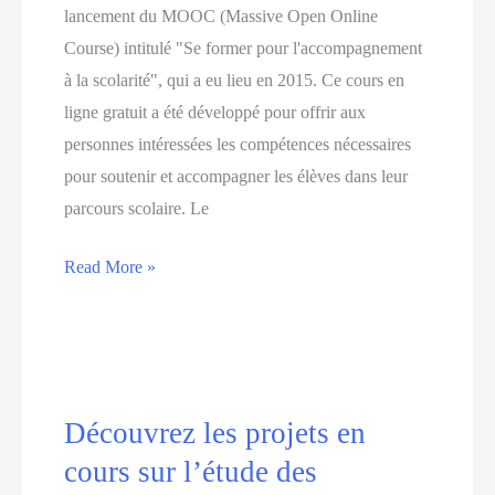
lancement du MOOC (Massive Open Online
Emploi
Course) intitulé "Se former pour l'accompagnement
pour
à la scolarité", qui a eu lieu en 2015. Ce cours en
soutenir
ligne gratuit a été développé pour offrir aux
l’emploi
personnes intéressées les compétences nécessaires
et
pour soutenir et accompagner les élèves dans leur
l’entreprenariat
parcours scolaire. Le
Découvrez
Read More »
le
MOOC
“Se
former
pour
Découvrez les projets en
l’accompagnement
cours sur l’étude des
à