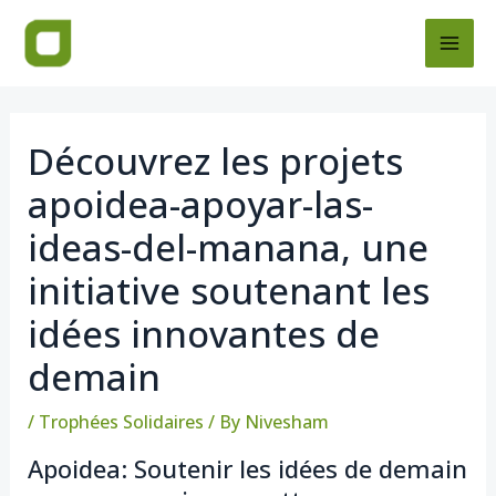
Skip
Post
MAI
to
navigation
ME
content
Découvrez les projets
apoidea-apoyar-las-
ideas-del-manana, une
initiative soutenant les
idées innovantes de
demain
/
Trophées Solidaires
/ By
Nivesham
Apoidea: Soutenir les idées de demain