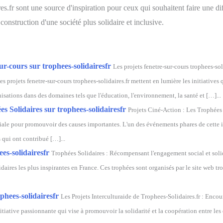
res.fr sont une source d'inspiration pour ceux qui souhaitent faire une d
construction d'une société plus solidaire et inclusive.
ur-cours sur trophees-solidairesfr
Les projets fenetre-sur-cours trophees-sol
Les projets fenetre-sur-cours trophees-solidaires.fr mettent en lumière les initiatives 
isations dans des domaines tels que l'éducation, l'environnement, la santé et […]...
s Solidaires sur trophees-solidairesfr
Projets Ciné-Action : Les Trophées 
ale pour promouvoir des causes importantes. L'un des événements phares de cette in
 qui ont contribué […]...
es-solidairesfr
Trophées Solidaires : Récompensant l'engagement social et solid
lidaires les plus inspirantes en France. Ces trophées sont organisés par le site web tr
phees-solidairesfr
Les Projets Interculturaide de Trophees-Solidaires.fr : Encou
itiative passionnante qui vise à promouvoir la solidarité et la coopération entre les 