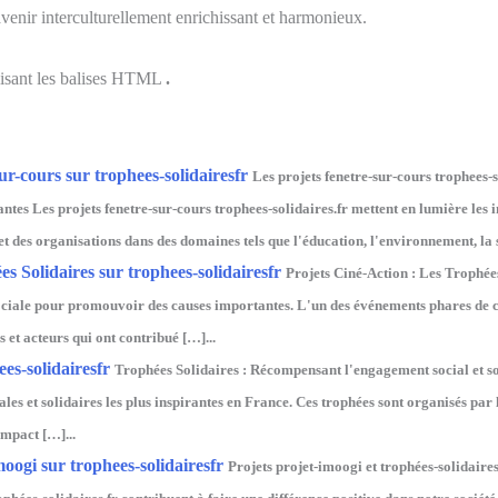
venir interculturellement enrichissant et harmonieux.
ilisant les balises HTML
.
ur-cours sur trophees-solidairesfr
Les projets fenetre-sur-cours trophees-s
antes Les projets fenetre-sur-cours trophees-solidaires.fr mettent en lumière les in
t des organisations dans des domaines tels que l'éducation, l'environnement, la s
s Solidaires sur trophees-solidairesfr
Projets Ciné-Action : Les Trophées
ciale pour promouvoir des causes importantes. L'un des événements phares de cett
 et acteurs qui ont contribué […]...
es-solidairesfr
Trophées Solidaires : Récompensant l'engagement social et sol
les et solidaires les plus inspirantes en France. Ces trophées sont organisés par l
impact […]...
moogi sur trophees-solidairesfr
Projets projet-imoogi et trophées-solidaires