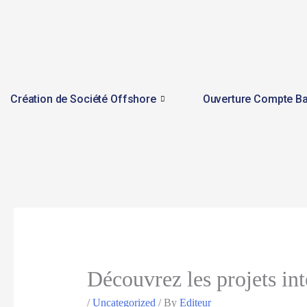
Skip
to
content
Création de Société Offshore
Ouverture Compte Ba
Découvrez les projets int
/
Uncategorized
/ By
Editeur