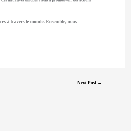
. Ces initiatives uniques visent à promouvoir des actions
aires à travers le monde. Ensemble, nous
Next Post
→