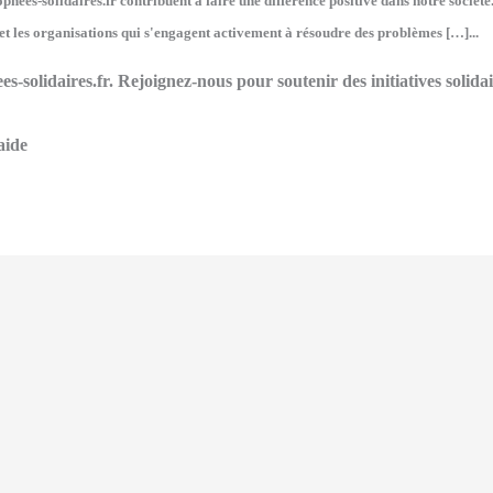
hées-solidaires.fr contribuent à faire une différence positive dans notre société
 et les organisations qui s'engagent activement à résoudre des problèmes […]...
es-solidaires.fr. Rejoignez-nous pour soutenir des initiatives solid
aide