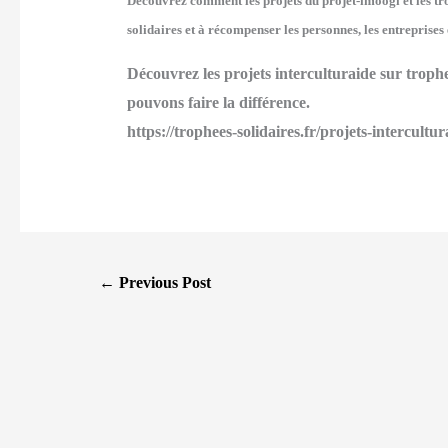
Découvrez comment les projets du projet-imoogi et les trop
solidaires et à récompenser les personnes, les entreprises
Découvrez les projets interculturaide sur trophe
pouvons faire la différence.
https://trophees-solidaires.fr/projets-intercultur
Post
←
Previous Post
navigation