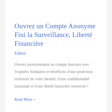
compte
bancaire
anonyme
à
Ouvrez un Compte Anonyme
l’étranger
Fini la Surveillance, Liberté
:
Financière
Risques
Editeur
et
avantages
Ouvrez anonymement un compte bancaire avec
💼
Trophées Solidaires et bénéficiez d'une protection
🏦
renforcée de votre identité, d'une confidentialité
maximale et d'une liberté financière retrouvée !
Ouvrez
Read More »
un