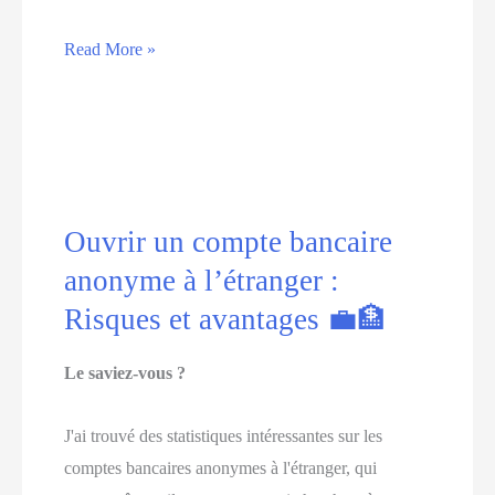
Découvrez
Read More »
comment
ouvrir
un
compte
bancaire
Ouvrir un compte bancaire
anonyme
à
anonyme à l’étranger :
l’étranger
Risques et avantages 💼🏦
sans
risquer
Le saviez-vous ?
votre
sécurité
J'ai trouvé des statistiques intéressantes sur les
💼
comptes bancaires anonymes à l'étranger, qui