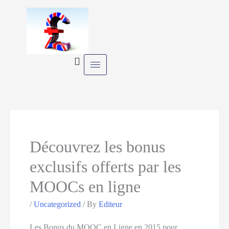
Skip
to
content
Découvrez les bonus
exclusifs offerts par les
MOOCs en ligne
/
Uncategorized
/ By
Editeur
Les Bonus du MOOC en Ligne en 2015 pour