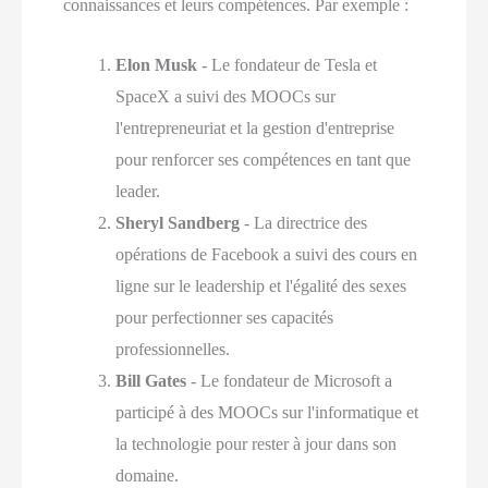
connaissances et leurs compétences. Par exemple :
Elon Musk
- Le fondateur de Tesla et
SpaceX a suivi des MOOCs sur
l'entrepreneuriat et la gestion d'entreprise
pour renforcer ses compétences en tant que
leader.
Sheryl Sandberg
- La directrice des
opérations de Facebook a suivi des cours en
ligne sur le leadership et l'égalité des sexes
pour perfectionner ses capacités
professionnelles.
Bill Gates
- Le fondateur de Microsoft a
participé à des MOOCs sur l'informatique et
la technologie pour rester à jour dans son
domaine.