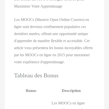
Maximiser Votre Apprentissage
Les MOOCs (Massive Open Online Courses) en
ligne sont devenus extrêmement populaires ces
dernières années, offrant une opportunité unique
d'apprendre de manière flexible et accessible. Cet
article vous présentera les bonus incroyables offerts
par les MOOCs en ligne en 2015 pour maximiser
votre expérience d'apprentissage.
Tableau des Bonus
Bonus
Description
Les MOOCs en ligne