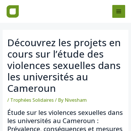
Skip
Post
MAI
to
navigation
ME
content
Découvrez les projets en
cours sur l’étude des
violences sexuelles dans
les universités au
Cameroun
/
Trophées Solidaires
/ By
Nivesham
Étude sur les violences sexuelles dans
les universités au Cameroun :
Prévalence, conséquences et mesures