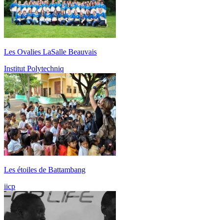
Les Ovalies LaSalle Beauvais
Institut Polytechniq
Les étoiles de Battambang
iicp