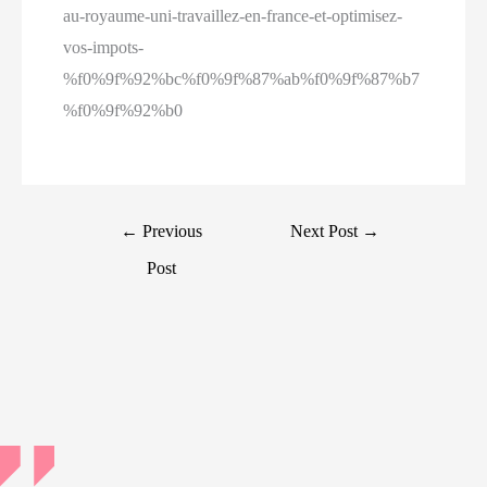
au-royaume-uni-travaillez-en-france-et-optimisez-
vos-impots-
%f0%9f%92%bc%f0%9f%87%ab%f0%9f%87%b7
%f0%9f%92%b0
Post
←
Previous
Next Post
→
navigation
Post