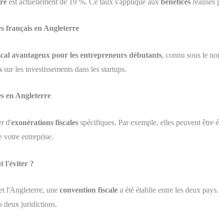
rre
est actuellement de 19 %. Ce taux s'applique aux
bénéfices
réalisés
s français en Angleterre
scal avantageux pour les entrepreneurs débutants
, connu sous le no
s
sur les investissements dans les startups.
es en Angleterre
r d'
exonérations fiscales
spécifiques. Par exemple, elles peuvent être él
e votre entreprise.
l'éviter ?
et l'Angleterre, une
convention fiscale
a été établie entre les deux pay
 deux juridictions.