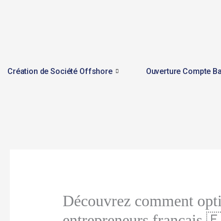
Skip
to
content
Création de Société Offshore
Ouverture Compte Ba
Découvrez comment optimi
entrepreneurs français 