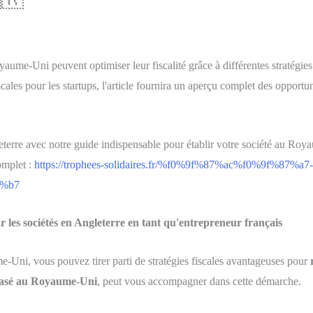
aume-Uni peuvent optimiser leur fiscalité grâce à différentes stratégies.
cales pour les startups, l'article fournira un aperçu complet des opportun
rre avec notre guide indispensable pour établir votre société au Roya
omplet :
https://trophees-solidaires.fr/%f0%9f%87%ac%f0%9f%87%a7-et
7%b7
ur les sociétés en Angleterre en tant qu'entrepreneur français
e-Uni, vous pouvez tirer parti de stratégies fiscales avantageuses pour
 basé au Royaume-Uni
, peut vous accompagner dans cette démarche.