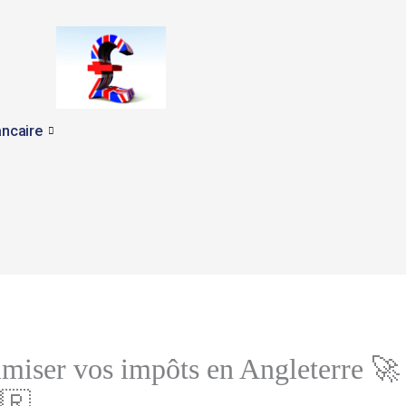
ncaire
ser vos impôts en Angleterre 🚀 S
🇷