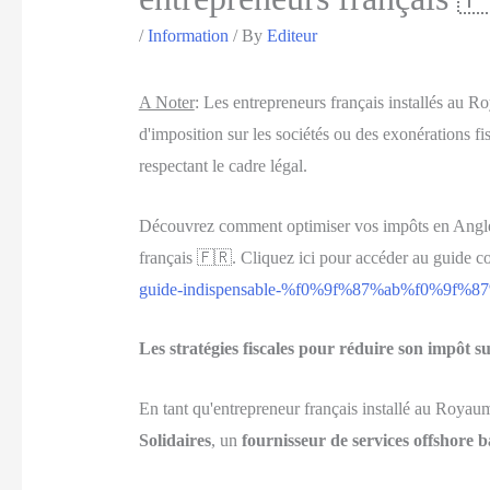
/
Information
/ By
Editeur
A Noter
:
Les entrepreneurs français installés au Roy
d'imposition sur les sociétés ou des exonérations fis
respectant le cadre légal.
Découvrez comment optimiser vos impôts en Anglete
français 🇫🇷. Cliquez ici pour accéder au guide c
guide-indispensable-%f0%9f%87%ab%f0%9f%8
Les stratégies fiscales pour réduire son impôt s
En tant qu'entrepreneur français installé au Royaum
Solidaires
, un
fournisseur de services offshore