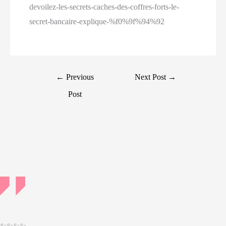
devoilez-les-secrets-caches-des-coffres-forts-le-
secret-bancaire-explique-%f0%9f%94%92
Post
←
Previous
Next Post
→
navigation
Post
✨✨✨✨