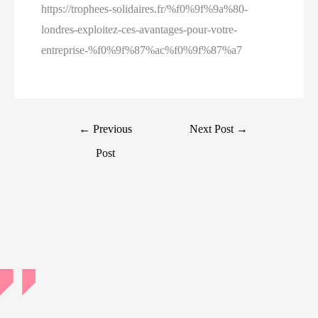
https://trophees-solidaires.fr/%f0%9f%9a%80-
londres-exploitez-ces-avantages-pour-votre-
entreprise-%f0%9f%87%ac%f0%9f%87%a7
Post
←
Previous
Next Post
→
navigation
Post