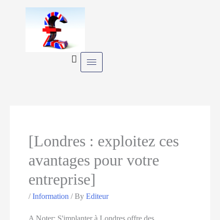
Skip
to
content
[Londres : exploitez ces
avantages pour votre
entreprise]
/
Information
/ By
Editeur
A Noter
:
S'implanter à Londres offre des