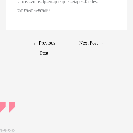
lancez-votre-llp-en-quelques-etapes-faciles-
%f0%9f%9a%80
Post
←
Previous
Next Post
→
navigation
Post
✨✨✨✨