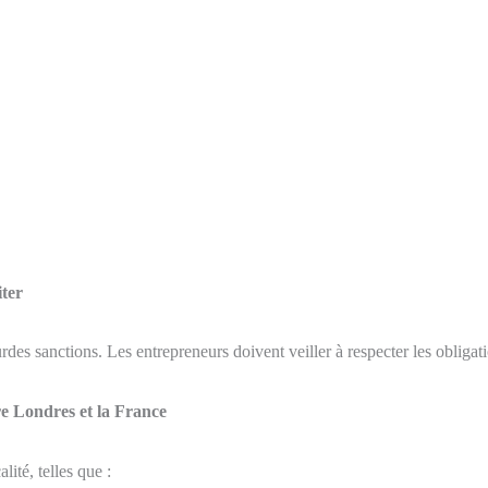
iter
ourdes sanctions. Les entrepreneurs doivent veiller à respecter les obligat
tre Londres et la France
lité, telles que :