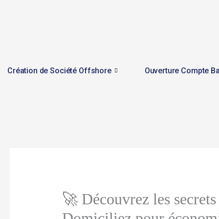
Skip
to
content
Création de Société Offshore
Ouverture Compte Ba
🚀 Découvrez les secrets 
Domiciliez pour économi