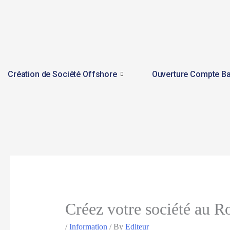
Skip
to
content
Création de Société Offshore
Ouverture Compte Ba
Créez votre société au R
/
Information
/ By
Editeur