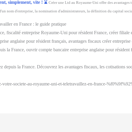
nt, simplement, vite ! ⌛
Créer une Ltd au Royaume-Uni offre des avantages tel
 d'un nom d'entreprise, la nomination d'administrateurs, la définition du capital soc
ailler en France : le guide pratique
, fiscalité entreprise Royaume-Uni pour résident France, créer filiale e
prise anglaise pour résident français, avantages fiscaux créer entreprise 
uis la France, ouvrir compte bancaire entreprise anglaise pour résident fr
 depuis la France. Découvrez les avantages fiscaux, les cotisations soci
z-votre-societe-au-royaume-uni-et-teletravaillez-en-france-%f0%9f%9