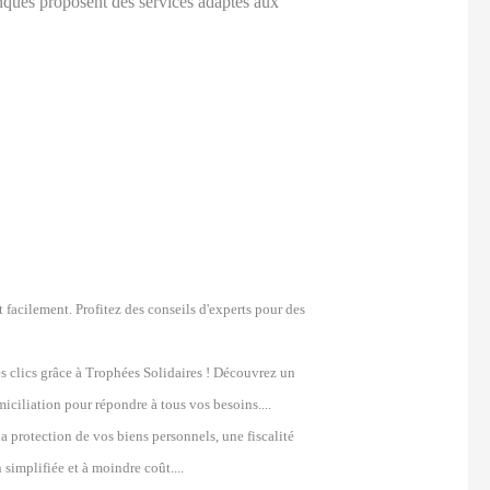
anques proposent des services adaptés aux
acilement. Profitez des conseils d'experts pour des
 clics grâce à Trophées Solidaires ! Découvrez un
iliation pour répondre à tous vos besoins....
a protection de vos biens personnels, une fiscalité
implifiée et à moindre coût....