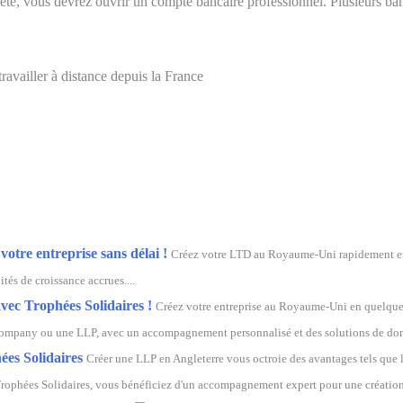
ciété, vous devrez ouvrir un compte bancaire professionnel. Plusieurs b
travailler à distance depuis la France
tre entreprise sans délai !
Créez votre LTD au Royaume-Uni rapidement et f
tés de croissance accrues....
avec Trophées Solidaires !
Créez votre entreprise au Royaume-Uni en quelques
Company ou une LLP, avec un accompagnement personnalisé et des solutions de domic
ées Solidaires
Créer une LLP en Angleterre vous octroie des avantages tels que l
Trophées Solidaires, vous bénéficiez d'un accompagnement expert pour une création s