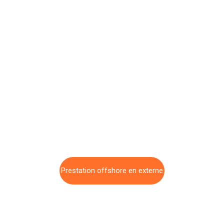
Fini la
Surveillance,
Liberté Financière
Découvrez la solution pour ouvrir un compte bancaire
anonyme avec Trophées Solidaires et profitez d'une
confidentialité financière absolue, d'une liberté accrue et
de protections contre la surveillance.
Prestation offshore en externe
CONTACT US