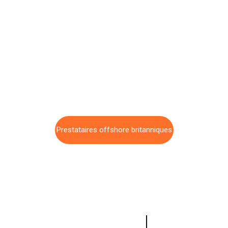
en toute
simplicité
Simplifiez-vous la création d'entreprise au Royaume-Uni
avec Trophées Solidaires. Notre expertise vous guide à
chaque étape, de la création à l'introduction bancaire, en
passant par le siège social.
Prestataires offshore britanniques
CONTACT US