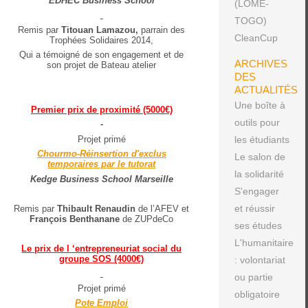
EDHEC Business School
(LOME-
TOGO)
Remis par
Titouan Lamazou,
parrain des
CleanCup
Trophées Solidaires 2014,
Qui a témoigné de son engagement et de
ARCHIVES
son projet de Bateau atelier
DES
ACTUALITÉS
Une boîte à
Premier prix de proximité (5000€)
outils pour
-
Projet primé
les étudiants
Chourmo-Réinsertion d'exclus
Le salon de
temporaires par le tutorat
la solidarité
Kedge Business School Marseille
S'engager
et réussir
Remis par
Thibault Renaudin
de l’AFEV et
François Benthanane
de ZUPdeCo
ses études
L'humanitaire
Le prix de l ‘entrepreneuriat social du
groupe SOS (4000€)
: volontariat
ou partie
Projet primé
obligatoire
Pote Emploi