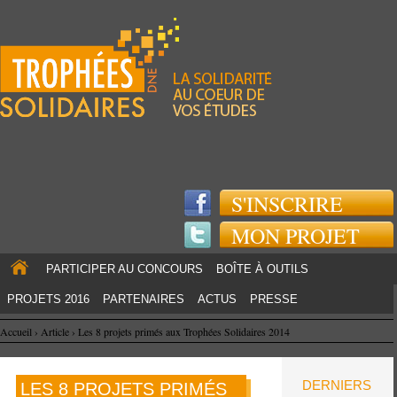
Jump to navigation
S'INSCRIRE
MON PROJET
PARTICIPER AU CONCOURS
BOÎTE À OUTILS
PROJETS 2016
PARTENAIRES
ACTUS
PRESSE
Accueil
›
Article
›
Les 8 projets primés aux Trophées Solidaires 2014
DERNIERS
LES 8 PROJETS PRIMÉS