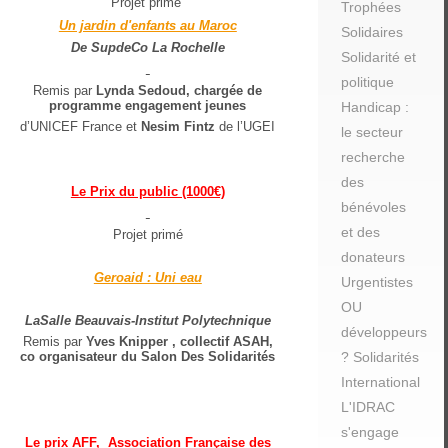
Projet primé
Trophées
Un jardin d'enfants au Maroc
Solidaires
De SupdeCo La Rochelle
Solidarité et
politique
Remis par
Lynda Sedoud, chargée de
programme engagement jeunes
Handicap :
d’UNICEF France et
Nesim Fintz
de l’UGEI
le secteur
recherche
des
Le Prix du public (1000€)
bénévoles
et des
Projet primé
donateurs
Geroaid : Uni eau
Urgentistes
OU
LaSalle Beauvais-Institut Polytechnique
développeurs
Remis par
Yves Knipper , collectif ASAH,
co organisateur du Salon Des Solidarités
? Solidarités
International
L'IDRAC
s'engage
Le prix AFF, Association Française des