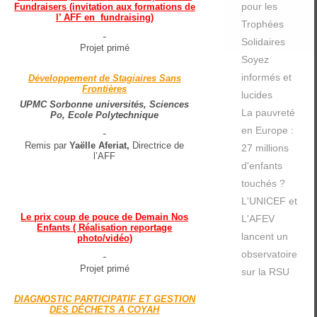
pour les
Fundraisers (invitation aux formations de
l’ AFF en fundraising)
Trophées
Solidaires
Projet primé
Soyez
informés et
Développement de Stagiaires Sans
Frontières
lucides
UPMC Sorbonne universités, Sciences
La pauvreté
Po, Ecole Polytechnique
en Europe :
Remis par
Yaëlle Aferiat,
Directrice de
27 millions
l’AFF
d'enfants
touchés ?
L'UNICEF et
Le prix coup de pouce de Demain Nos
L'AFEV
Enfants ( Réalisation reportage
lancent un
photo/vidéo)
observatoire
Projet primé
sur la RSU
DIAGNOSTIC PARTICIPATIF ET GESTION
DES DÉCHETS A COYAH