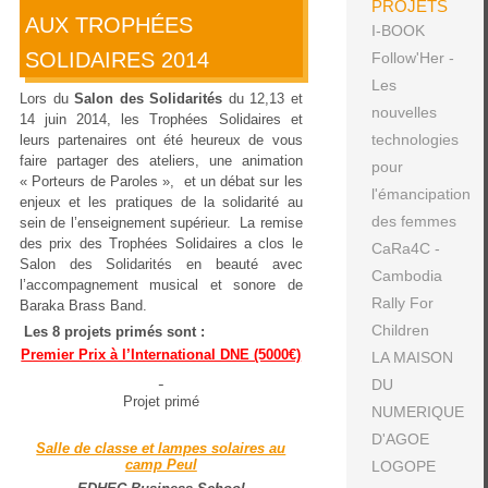
PROJETS
AUX TROPHÉES
I-BOOK
SOLIDAIRES 2014
Follow'Her -
Les
Lors du
Salon des Solidarités
du 12,13 et
nouvelles
14 juin 2014, les Trophées Solidaires et
technologies
leurs partenaires ont été heureux de vous
faire partager des ateliers, une animation
pour
« Porteurs de Paroles », et un débat sur les
l'émancipation
enjeux et les pratiques de la solidarité au
des femmes
sein de l’enseignement supérieur. La remise
des prix des Trophées Solidaires a clos le
CaRa4C -
Salon des Solidarités en beauté avec
Cambodia
l’accompagnement musical et sonore de
Rally For
Baraka Brass Band.
Children
Les 8 projets primés sont :
Premier Prix à l’International DNE (5000€)
LA MAISON
DU
Projet primé
NUMERIQUE
D'AGOE
Salle de classe et lampes solaires au
camp Peul
LOGOPE