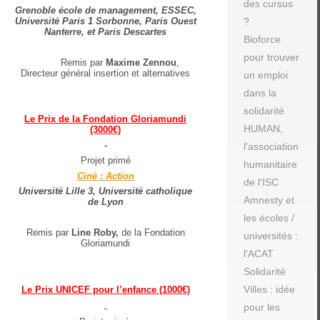
des cursus
Grenoble école de management, ESSEC,
Université Paris 1 Sorbonne, Paris Ouest
?
Nanterre, et Paris Descartes
Bioforce
pour trouver
Remis par
Maxime Zennou
,
Directeur général insertion et alternatives
un emploi
dans la
solidarité
Le Prix de la Fondation Gloriamundi
HUMAN,
(3000€)
-
l'association
Projet primé
humanitaire
Ciné : Action
de l'ISC
Université Lille 3, Université catholique
Amnesty et
de Lyon
les écoles /
Remis par
Line Roby,
de la Fondation
universités :
Gloriamundi
l'ACAT
Solidarité
Villes : idée
Le Prix UNICEF pour l’enfance (1000€)
pour les