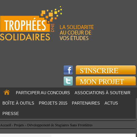
Jump to navigation
S'INSCRIRE
MON PROJET
PARTICIPER AU CONCOURS
ASSOCIATIONS À SOUTENIR
BOÎTE À OUTILS
PROJETS 2015
PARTENAIRES
ACTUS
PRESSE
Accueil
›
Projets
›
Développement de Stagiaires Sans Frontières