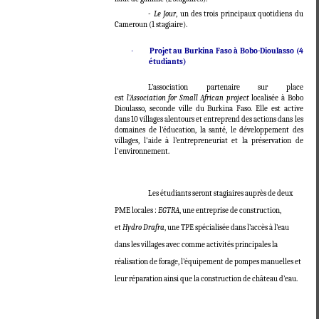
-
Le Jour
, un des trois principaux quotidiens du
Cameroun (1 stagiaire).
·
Projet au Burkina Faso à Bobo-Dioulasso (4
étudiants)
L’association partenaire sur place
est
l’Association for Small African project
localisée à Bobo
Dioulasso, seconde ville du Burkina Faso. Elle est active
dans 10 villages alentours et entreprend des actions dans les
domaines de l’éducation, la santé, le développement des
villages, l'aide à l’entrepreneuriat et la préservation de
l'environnement.
Les étudiants seront stagiaires auprès de deux
PME locales :
EGTRA
, une entreprise de construction,
et
Hydro Drafra
, une TPE spécialisée dans l’accès à l’eau
dans les villages avec comme activités principales la
réalisation de forage, l’équipement de pompes manuelles et
leur réparation ainsi que la construction de château d’eau.