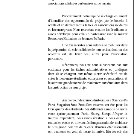
associations solidaires partenaires sur le terrain.
Concrètement notre équipe se charge en amont
d'identifier des opportunités de projet par le bouche à
oreille et en démarchant à la fois les associations solidaires
et les entreprises. Nous recrutons ensuite les étudiants et
avons développé pour cela un partenariat avec le master
Ressources Humaines de Sciences Po Paris.
Une fois recrutés nous aidons à se mobiliser dans
la préparation du volet solidaire de leur action, dont un des
objectifs est de lever 500 euros pour l’association
partenaire.
Néanmoins, nous ne nous substituons pas aux
étudiants pour les tâches administratives et juridiques
dont ils se chargent eux même. Notre spécificité est de
créer le lien entre étudiants, entreprises et associations et
laisser une grande marge de manœuvre aux étudiants dans
la construction de leur projet.
Ancrée pour des raisons historiques à Sciences Po
Paris, Stagiaires Sans Frontières enverra cet été pour les
trois quarts des étudiants des différents campus de notre
école (principalement Paris, Nancy, Europe-Afrique et
Reims). Cependant, nous avons vocation à nous ouvrir à
toutes les écoles et universités françaises afin de mobiliser
le plus grand nombre de talents. D’autres établissements
ont d’ailleurs eu vent de notre initiative. Dès cet été des