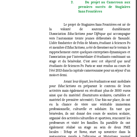
2.
Du projet au Cameroun aux
premiers succès de Stagiaires
Sans Frontières
Le projet de Stagiaires Sans Frontières est né de
la volonté de soutenir durablement
l’Association
Educ’Actions pour l’Afrique qui
accompagne
vers l'autonomie trente jeunes défavorisés de Yaoundé.
L’idée fondatrice de Felix de Monts, étudiant à Sciences Po
et membre d’
Educ’Actions
, a été de favoriser sur le terrain le
rapprochement entre quelques entreprises dynamiques et
l’association par l'intermédiaire d'étudiants combinant un
stage et du bénévolat. C’est avec cet objectif que neuf
étudiants de Sciences Po Paris se sont rendus au cours de
l’été 2013 dans la capitale camerounaise pour un séjour d’un
mois et demi.
Avant leur départ, les étudiants se sont mobilisés
pour
Educ'Actions
en préparant le contenu de leurs
activités mais également en récoltant plus de 3000 euros
ainsi que du matériel (fournitures scolaires, cartables et
matériel de première nécessité). Une fois sur place, ils ont
eu la chance de vivre une véritable immersion
professionnelle, culturelle et solidaire. En tant que
bénévoles, ils ont donné des cours de soutien scolaire,
organisé des activités culturelles et sportives, rencontré les
professeurs et visité les familles. En parallèle ils ont
également réalisé un stage au sein de deux PME
locales :
Tchop et Yamo
, start up novatrice dans la
restauration rapide à l’africaine, et
Mutations
, journal