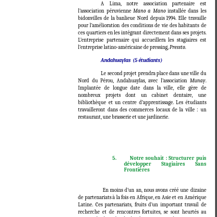
A Lima, notre association partenaire est
l’association péruvienne
Mano a Mano
installée dans les
bidonvilles de la banlieue Nord depuis 1994. Elle travaille
pour l’amélioration des conditions de vie des habitants de
ces quartiers en les intégrant directement dans ses projets.
L’entreprise partenaire qui accueillera les stagiaires est
l’entreprise latino-américaine de pressing,
Pressto
.
Andahuaylas (5 étudiants)
Le second projet prendra place dans une ville du
Nord du Pérou, Andahuaylas, avec l’association
Munay
.
Implantée de longue date dans la ville, elle gère de
nombreux projets dont un cabinet dentaire, une
bibliothèque et un centre d’apprentissage. Les étudiants
travailleront dans des commerces locaux de la ville : un
restaurant, une brasserie et une jardinerie
.
5.
Notre souhait : Structurer puis
développer Stagiaires Sans
Frontières
En moins d’un an, nous avons créé une dizaine
de partenariats à la fois en Afrique, en Asie et en Amérique
Latine. Ces partenariats, fruits d’un important travail de
recherche et de rencontres fortuites, se sont heurtés au