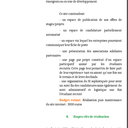
émergents ou en voie de développement.
Ce site contiendrait:
- un espace de publication de nos offres de
stages/projets
- un espace de candidature partiellement
automatisé
- un espace via lequel les entreprises pourraient
communiquer leur fiche de poste
- une présentation des associations solidaires
partenaires
- une page par projet constitué d'un espace
participatif animé par les étudiants
recrutés. Cette page leur permettra de faire part
de leur expérience tant en amont qu'une fois sur
le terrain et de lever des fonds.
- une organisation du SI sophistiquée pour avoir
un suivi fin des candidatures mais également du
suivi administratif et logistique une fois
l’étudiant recruté
Budget estimé:
Réalisation puis maintenance
du site internet : 3000 euros
8.
Etapes-clés de réalisation