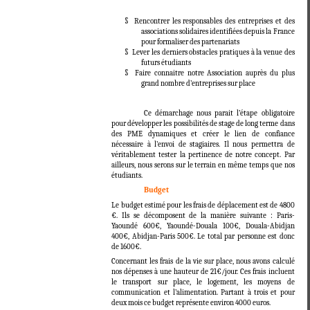
§ Rencontrer les responsables des entreprises et des
associations solidaires identifiées depuis la France
pour formaliser des partenariats
§ Lever les derniers obstacles pratiques à la venue des
futurs étudiants
§ Faire connaitre notre Association auprès du plus
grand nombre d’entreprises sur place
Ce démarchage nous parait l’étape obligatoire
pour développer les possibilités de stage de long terme dans
des PME dynamiques et créer le lien de confiance
nécessaire à l’envoi de stagiaires. Il nous permettra de
véritablement tester la pertinence de notre concept. Par
ailleurs, nous serons sur le terrain en même temps que nos
étudiants.
Budget
Le budget estimé pour les frais de déplacement est de 4800
€. Ils se décomposent de la manière suivante : Paris-
Yaoundé 600€, Yaoundé-Douala 100€, Douala-Abidjan
400€, Abidjan-Paris 500€. Le total par personne est donc
de 1600€.
Concernant les frais de la vie sur place, nous avons calculé
nos dépenses à une hauteur de 21€/jour. Ces frais incluent
le transport sur place, le logement, les moyens de
communication et l’alimentation. Partant à trois et pour
deux mois ce budget représente environ 4000 euros.