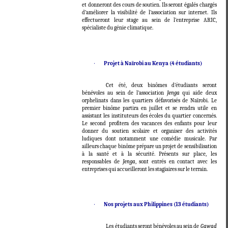
et donneront des cours de soutien. Ils seront égalés chargés
d’améliorer la visibilité de l’association sur internet. Ils
effectueront leur stage au sein de l’entreprise ARIC,
spécialiste du génie climatique.
·
Projet à Naïrobi au Kenya (4 étudiants)
Cet été, deux binômes d’étudiants seront
bénévoles au sein de l’association
Jenga
qui aide deux
orphelinats dans les quartiers défavorisés de Naïrobi. Le
premier binôme partira en juillet et se rendra utile en
assistant les instituteurs des écoles du quartier concernés.
Le second profitera des vacances des enfants pour leur
donner du soutien scolaire et organiser des activités
ludiques dont notamment une comédie musicale. Par
ailleurs chaque binôme prépare un projet de sensibilisation
à la santé et à la sécurité. Présents sur place, les
responsables de
Jenga
, sont entrés en contact avec les
entreprises qui accueilleront les stagiaires sur le terrain.
·
Nos projets aux Philippines (13 étudiants)
Les étudiants seront bénévoles au sein de
Gawad