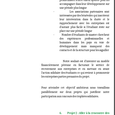
profils master à forte valeur ajoutée pour les
accompagner dans leur développement sur
une période plus longue
- Les associations partenaires sont
intéressées par des bénévoles qui inscrivent
leur intervention dans la durée et le
rapprochement avec les entreprises est
d’autant plus facile si l’étudiant reste sur
place sur une période longue
- Nombre d’étudiants de master cherchent
des expériences professionnelles et
humaines dans les pays en voie de
développement mais manquent des
contacts et de la structure pour les aiguiller
Notre souhait est d’inventer un modèle
financièrement pérenne en facturant le service de
recrutement aux entreprises et en mettant en avant
l’action solidaire des étudiants ce qui revient à promouvoir
les entreprises parties prenantes du projet.
Pour atteindre cet objectif ambitieux nous travaillons
parallèlement sur deux projets qui justifient notre
participation aux concours des trophées solidaires.
6.
Projet 1 : Aller à la rencontre des