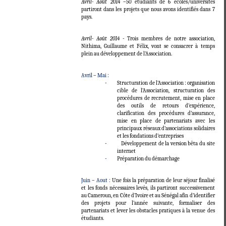
Avril- Août 2014
–50 étudiants de 6 écoles/universités
partiront dans les projets que nous avons identifiés dans 7
pays.
Avril- Août 2014
- Trois membres de notre association,
Nithima, Guillaume et Félix, vont se consacrer à temps
plein au développement de l’Association.
Avril – Mai :
- Structuration de l’Association : organisation
cible de l’Association, structuration des
procédures de recrutement, mise en place
des outils de retours d’expérience,
clarification des procédures d’assurance,
mise en place de partenariats avec les
principaux réseaux d’associations solidaires
et les fondations d’entreprises
- Développement de la version bêta du site
internet
-
Préparation du démarchage
Juin – Aout :
Une fois la préparation de leur séjour finalisé
et les fonds nécessaires levés, ils partiront successivement
au Cameroun, en Côte d’Ivoire et au Sénégal afin d’identifier
des projets pour l’année suivante, formaliser des
partenariats et lever les obstacles pratiques à la venue des
étudiants.