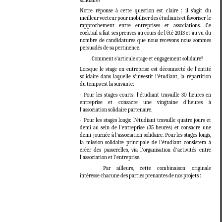
solidaire?
Notre réponse à cette question est claire : il s’agit du
meilleur vecteur pour mobiliser des étudiants et favoriser le
rapprochement entre entreprises et associations. Ce
cocktail a fait ses preuves au cours de l’été 2013 et au vu du
nombre de candidatures que nous recevons nous sommes
persuadés de sa pertinence.
Comment s'articule stage et engagement solidaire?
Lorsque le stage en entreprise est déconnecté de l'entité
solidaire dans laquelle s'investit l'étudiant, la répartition
du temps est la suivante:
- Pour les stages courts: l'étudiant travaille 30 heures en
entreprise et consacre une vingtaine d'heures à
l'association solidaire partenaire.
- Pour les stages longs: l'étudiant travaille quatre jours et
demi au sein de l'entreprise (35 heures) et consacre une
demi-journée à l'association solidaire. Pour les stages longs,
la mission solidaire principale de l'étudiant consistera à
créer des passerelles, via l'organisation d'activités entre
l'association et l'entreprise.
Par ailleurs, cette combinaison originale
intéresse chacune des parties prenantes de nos projets :