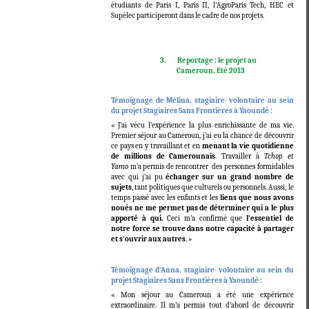
étudiants de Paris I, Paris II, l'AgroParis Tech, HEC et
Supélec participeront dans le cadre de nos projets.
3.
Reportage : le projet au
Cameroun, Eté 2013
Témoignage de Mélina, stagiaire- volontaire au sein
du projet Stagiaires Sans Frontières à Yaoundé :
« J’ai vécu l’expérience la plus enrichissante de ma vie.
Premier séjour au Cameroun, j’ai eu la chance de découvrir
ce pays en y travaillant et en
menant la vie quotidienne
de millions de Camerounais
. Travailler à
Tchop et
Yamo
m’a permis de rencontrer des personnes formidables
avec qui j’ai pu
échanger sur un grand nombre de
sujets
, tant politiques que culturels ou personnels. Aussi, le
temps passé avec les enfants et les
liens que nous avons
noués ne me permet pas de déterminer qui a le plus
apporté à qui.
Ceci m’a confirmé que
l’essentiel de
notre force se trouve dans notre capacité à partager
et s’ouvrir aux autres
. »
Témoignage d’Anna, stagiaire- volontaire au sein du
projet Stagiaires Sans Frontières à Yaoundé :
« Mon séjour au Cameroun a été une expérience
extraordinaire. Il m’a permis tout d’abord de découvrir