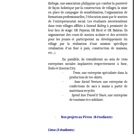
Kalinga
, une association philippine qui combat la pauvreté
de façon holistique par la construction de villages, la mise
en place de campagne de sensibilisation, l'organisation de
formations professionnelles, l'éducation ainsi que le soutien
de l'entrepreneuriat social. Les étudiants interviendront
dans trois villages affiliés à
Gawad Kaling
à proximité de
leur lieu de stage: GK Payatas, GK Bicol et GK Balatas. Ils
organiseront des cours de soutien scolaire et des activités
pour les jeunes et participeront au développement du
village par la réalisation d’une mission spécifique
(réalisation d'un four à pain, construction de maisons,
etc...).
En parallèle, ils travailleront au sein de trois
entreprises sociales implantées respectivement à Sooc,
Iloilo et Quezon City:
-
Trese
, une entreprise spécialisée dans la
production de tee-shirts.
-
Sooc Social Venture
, une entreprise de
confections de sacs à mains à partir de
matériaux recyclés
-
Spiral Sun Travel & Tours
, une entreprise
de tourisme éco-solidaire.
·
Nos projets au Pérou (8 étudiants)
Lima (3 étudiants)