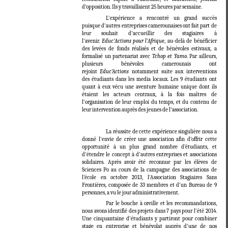
d’opposition. Ils y travaillaient 25 heures par semaine.
L'expérience a rencontré un grand succès
puisque d'autres entreprises camerounaises ont fait part de
leur souhait d'accueillir des stagiaires à
l'avenir.
Educ'Actions pour l'Afrique
, au-delà de bénéficier
des levées de fonds réalisés et de bénévoles estivaux, a
formalisé un partenariat avec
Tchop et Yamo
. Par ailleurs,
plusieurs bénévoles camerounais ont
rejoint
Educ’Actions
notamment suite aux interventions
des étudiants dans les media locaux. Les 9 étudiants ont
quant à eux vécu une aventure humaine unique dont ils
étaient les acteurs centraux, à la fois maîtres de
l'organisation de leur emploi du temps, et du contenu de
leur intervention auprès des jeunes de l'association.
La réussite de cette expérience singulière nous a
donné l'envie de créer une association afin d’offrir cette
opportunité à un plus grand nombre d’étudiants, et
d'étendre le concept à d'autres entreprises et associations
solidaires. Après avoir été reconnue par les élèves de
Sciences Po au cours de la campagne des associations de
l’école en octobre 2013, l'Association Stagiaires Sans
Frontières, composée de 33 membres et d'un Bureau de 9
personnes, a vu le jour administrativement.
Par le bouche à oreille et les recommandations,
nous avons identifié des projets dans 7 pays pour l'été 2014.
Une cinquantaine d'étudiants y partiront pour combiner
stage en entreprise et bénévolat auprès d'une de nos