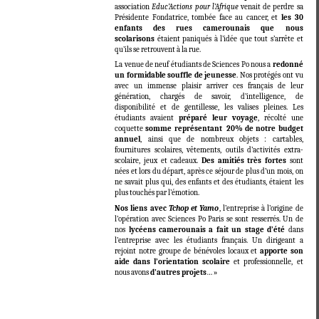
association
Educ’Actions pour l’Afrique
venait de perdre sa
Présidente Fondatrice, tombée face au cancer, et
les 30
enfants des rues camerounais que nous
scolarisons
étaient paniqués à l’idée que tout s’arrête et
qu’ils se retrouvent à la rue.
La venue de neuf étudiants de Sciences Po nous a
redonné
un formidable souffle de jeunesse
. Nos protégés ont vu
avec un immense plaisir arriver ces français de leur
génération, chargés de savoir, d’intelligence, de
disponibilité et de gentillesse, les valises pleines. Les
étudiants avaient
préparé leur voyage
, récolté une
coquette
somme représentant 20% de notre budget
annuel
, ainsi que de nombreux objets : cartables,
fournitures scolaires, vêtements, outils d’activités extra-
scolaire, jeux et cadeaux.
Des amitiés très fortes
sont
nées et lors du départ, après ce séjour de plus d’un mois, on
ne savait plus qui, des enfants et des étudiants, étaient les
plus touchés par l’émotion.
Nos liens avec
Tchop et Yamo
, l’entreprise à l’origine de
l’opération avec Sciences Po Paris se sont resserrés. Un de
nos
lycéens camerounais a fait un stage d’été
dans
l’entreprise avec les étudiants français. Un dirigeant a
rejoint notre groupe de bénévoles locaux et
apporte son
aide dans l’orientation scolaire
et professionnelle, et
nous avons
d’autres projets
… »