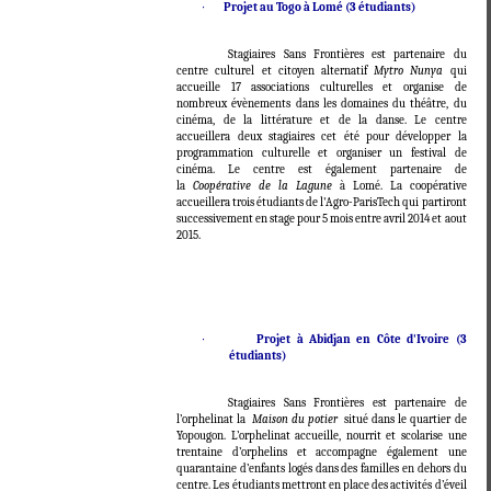
·
Projet au Togo à Lomé (3 étudiants)
Stagiaires Sans Frontières est partenaire du
centre culturel et citoyen alternatif
Mytro Nunya
qui
accueille 17 associations culturelles et organise de
nombreux évènements dans les domaines du théâtre, du
cinéma, de la littérature et de la danse. Le centre
accueillera deux stagiaires cet été pour développer la
programmation culturelle et organiser un festival de
cinéma. Le centre est également partenaire de
la
Coopérative de la Lagune
à Lomé. La coopérative
accueillera trois étudiants de l'Agro-ParisTech qui partiront
successivement en stage pour 5 mois entre avril 2014 et aout
2015.
·
Projet à Abidjan en Côte d'Ivoire (3
étudiants)
Stagiaires Sans Frontières est partenaire de
l’orphelinat la
Maison du potier
situé dans le quartier de
Yopougon. L’orphelinat accueille, nourrit et scolarise une
trentaine d’orphelins et accompagne également une
quarantaine d’enfants logés dans des familles en dehors du
centre. Les étudiants mettront en place des activités d’éveil