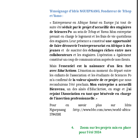
Témoignage d’Idris NGUEPNANG, Fondateur de Tchop
et Yamo :
« Entrepreneur en Afrique formé en Europe j’ai tout de
suite été
séduit par le projet d’accueillir des stagiaires
de Sciences Po
au sein de
Tchop et Yamo
. Mon entreprise
prenait en charge le logement et les frais de vie quotidiens
des stagiaires. Leur présence a constitué
une opportunité
de faire découvrir l’entrepreneuriat en Afrique à des
jeunes
et de susciter des
échanges riches entre mes
collaborateurs
et les stagiaires. L’opération a également
constitué un coup de communication auprès de nos clients.
Mais
l’essentiel est la naissance d’un lien fort
avec
Educ’Actions
. L’émotion au moment du départ entre
les enfants de l’association et les étudiants de Sciences Po
m’a confirmé de
la valeur ajoutée de ce projet
que nous
reconduirons l’été prochain.
Mon entreprise a accueilli
Bienvenu
, un des aînés d’
Educ’Action
, en stage et
j’ai
rejoint l’Association en tant que bénévole en charge
de l’insertion professionnelle
. »
Pour en savoir plus sur Idris
Nguepnang :http://www.bbc.com/news/world-africa-
17843181
4.
Zoom sur les projets mis en place
pour l’été 2014