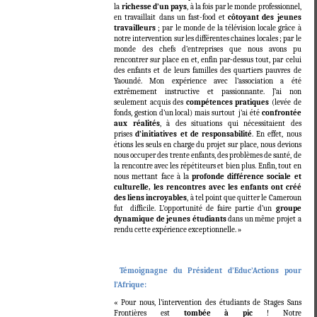
la
richesse d’un pays
, à la fois par le monde professionnel,
en travaillait dans un fast-food et
côtoyant des jeunes
travailleurs
; par le monde de la télévision locale grâce à
notre intervention sur les différentes chaines locales ; par le
monde des chefs d’entreprises que nous avons pu
rencontrer sur place en et, enfin par-dessus tout, par celui
des enfants et de leurs familles des quartiers pauvres de
Yaoundé. Mon expérience avec l’association a été
extrêmement instructive et passionnante. J’ai non
seulement acquis des
compétences pratiques
(levée de
fonds, gestion d’un local) mais surtout j’ai été
confrontée
aux réalités
, à des situations qui nécessitaient des
prises
d’initiatives et de responsabilité
. En effet, nous
étions les seuls en charge du projet sur place, nous devions
nous occuper des trente enfants, des problèmes de santé, de
la rencontre avec les répétiteurs et bien plus. Enfin, tout en
nous mettant face à la
profonde différence sociale et
culturelle, les rencontres avec les enfants ont créé
des liens incroyables
, à tel point que quitter le Cameroun
fut difficile. L’opportunité de faire partie d’un
groupe
dynamique de jeunes étudiants
dans un même projet a
rendu cette expérience exceptionnelle. »
Témoignagne du Président d’Educ’Actions pour
l’Afrique:
« Pour nous, l’intervention des étudiants de Stages Sans
Frontières est
tombée à pic
! Notre