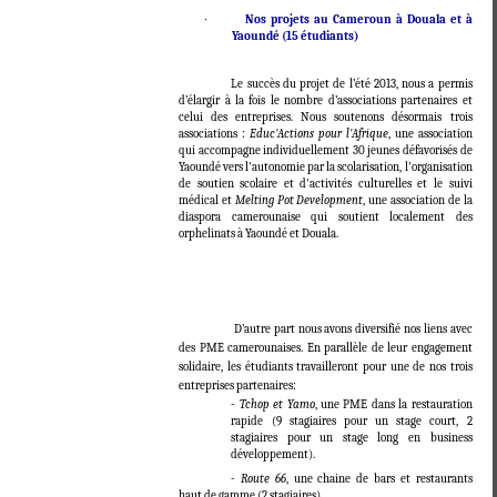
·
Nos projets au Cameroun à Douala et à
Yaoundé (15 étudiants)
Le succès du projet de l’été 2013, nous a permis
d’élargir à la fois le nombre d’associations partenaires et
celui des entreprises. Nous soutenons désormais trois
associations :
Educ'Actions
pour l'Afrique
, une association
qui accompagne individuellement 30 jeunes défavorisés de
Yaoundé vers l'autonomie par la scolarisation, l'organisation
de soutien scolaire et d'activités culturelles et le suivi
médical et
Melting Pot Development
, une association de la
diaspora camerounaise qui soutient localement des
orphelinats à Yaoundé et Douala.
D’autre part nous avons diversifié nos liens avec
des PME camerounaises. En parallèle de leur engagement
solidaire, les étudiants travailleront pour une de nos trois
entreprises partenaires:
-
Tchop et Yamo
, une PME dans la restauration
rapide (9 stagiaires pour un stage court, 2
stagiaires pour un stage long en business
développement).
-
Route 66
, une chaine de bars et restaurants
haut de gamme (2 stagiaires).