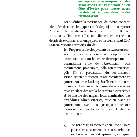
entreprises dynamiques et des
associations au Cameroun et en
Côte d’Ivoire pour tester notre
modèle et y consolider notre
implantation
Pour vérifier la pertinence de notre concept,
identifier de nouvelles opportunités de projets et surpasser
l’obstacle de la distance, trois membres du Bureau,
Nithima, Guillaume et Félix, actuellement en césure, ont
décidé de se consacrer à temps plein entre avril et aout 2014
à Stagiaires Sans Frontières afin de:
1) Préparer le développement de l’Association
Voici la liste des points sur lesquels nous
travaillons pour anticiper ce développement :
Organisation cible de l’Association (pôle
recrutement, pôle projet, pôle communication,
pôle SI) et préparation du recrutement,
structuration des procédures de recrutement en
partenariat avec Looking For Talents initiative
du master Ressources Humaines de Sciences Po,
mise en place des outils de retours d’expérience
et de mesure de l’impact local, clarification des
procédures administratives, mise en place de
partenariats avec les principaux réseaux
d’associations solidaires et les fondations
d’entreprises.
2) Se rendre au Cameroun et en Côte d’Ivoire
pour aller à la rencontre des associations
solidaires et des entreprises dynamiques,