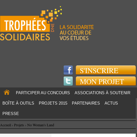
Jump to navigation
S'INSCRIRE
MON PROJET
PARTICIPER AU CONCOURS
ASSOCIATIONS À SOUTENIR
BOÎTE À OUTILS
PROJETS 2015
PARTENAIRES
ACTUS
PRESSE
Accueil
›
Projets
›
No Woman's Land