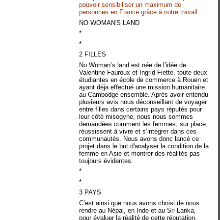
pouvoir sensibiliser un maximum de
personnes en France grâce à notre travail.
NO WOMAN'S LAND
*
*
2 FILLES
No Woman’s land est née de l'idée de
Valentine Fauroux et Ingrid Fiette, toute deux
étudiantes en école de commerce à Rouen et
ayant déja effectué une mission humanitaire
au Cambodge ensemble. Après avoir entendu
plusieurs avis nous déconseillant de voyager
entre filles dans certains pays réputés pour
leur côté misogyne, nous nous sommes
demandées comment les femmes, sur place,
réussissent à vivre et s’intégrer dans ces
communautés. Nous avons donc lancé ce
projet dans le but d'analyser la condi
tion de la
femme en Asie et montrer des réalités pas
toujours évidentes.
*
*
3 PAYS
C’est ainsi que nous avons choisi de nous
rendre au Népal, en Inde et au Sri Lanka,
pour évaluer la réalité de cette réputation,