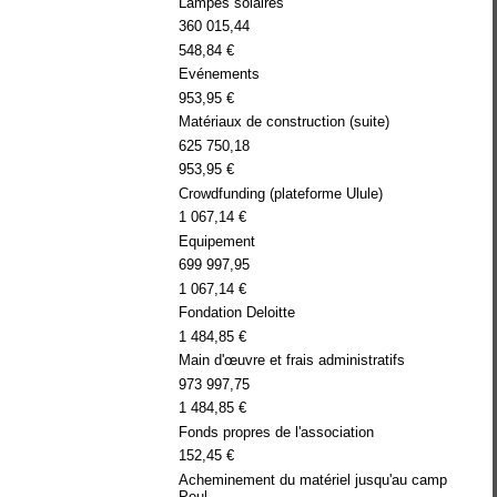
Lampes solaires
360 015,44
548,84 €
Evénements
953,95 €
Matériaux de construction (suite)
625 750,18
953,95 €
Crowdfunding (plateforme Ulule)
1 067,14 €
Equipement
699 997,95
1 067,14 €
Fondation Deloitte
1 484,85 €
Main d'œuvre et frais administratifs
973 997,75
1 484,85 €
Fonds propres de l'association
152,45 €
Acheminement du matériel jusqu'au camp
Peul