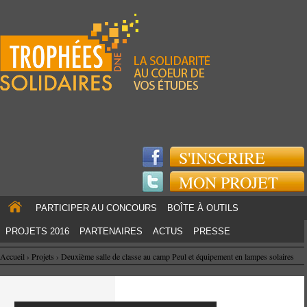
Jump to navigation
S'INSCRIRE
MON PROJET
PARTICIPER AU CONCOURS
BOÎTE À OUTILS
PROJETS 2016
PARTENAIRES
ACTUS
PRESSE
Accueil
›
Projets
›
Deuxième salle de classe au camp Peul et équipement en lampes solaires