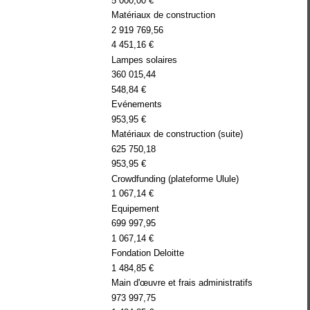
5 000,00 €
Matériaux de construction
2 919 769,56
4 451,16 €
Lampes solaires
360 015,44
548,84 €
Evénements
953,95 €
Matériaux de construction (suite)
625 750,18
953,95 €
Crowdfunding (plateforme Ulule)
1 067,14 €
Equipement
699 997,95
1 067,14 €
Fondation Deloitte
1 484,85 €
Main d'œuvre et frais administratifs
973 997,75