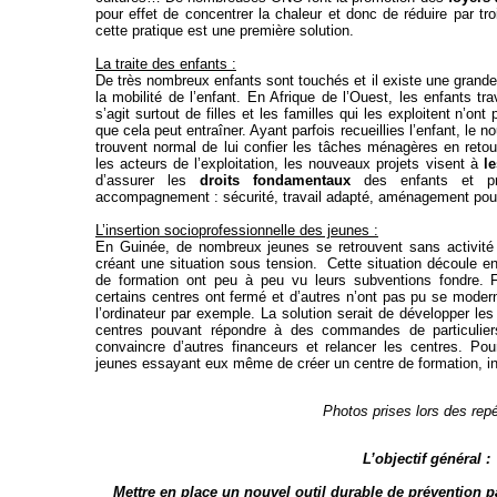
pour effet de concentrer la chaleur et donc de réduire par tr
cette pratique est une première solution.
La traite des enfants :
De très nombreux enfants sont touchés et il existe une grande 
la mobilité de l’enfant. En Afrique de l’Ouest, les enfants t
s’agit surtout de filles et les familles qui les exploitent n’o
que cela peut entraîner. Ayant parfois recueillies l’enfant, le no
trouvent normal de lui confier les tâches ménagères en retou
les acteurs de l’exploitation, les nouveaux projets visent à
le
d’assurer les
droits fondamentaux
des enfants et pro
accompagnement : sécurité, travail adapté, aménagement pour
L’insertion socioprofessionnelle des jeunes :
En Guinée, de nombreux jeunes se retrouvent sans activité 
créant une situation sous tension. Cette situation découle e
de formation ont peu à peu vu leurs subventions fondre. F
certains centres ont fermé et d’autres n’ont pas pu se moder
l’ordinateur par exemple. La solution serait de développer le
centres pouvant répondre à des commandes de particuliers
convaincre d’autres financeurs et relancer les centres. Po
jeunes essayant eux même de créer un centre de formation, i
Photos prises lors des rep
L’objectif général :
Mettre en place un nouvel outil durable de prévention par