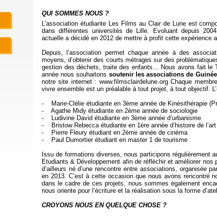
QUI SOMMES NOUS ?
L’association étudiante Les Films au Clair de Lune est compo
dans différentes universités de Lille. Evoluant depuis 2004
actuelle a décidé en 2012 de mettre à profit cette expérience au
Depuis, l’association permet chaque année à des associa
moyens, d’obtenir des courts métrages sur des problématiques
gestion des déchets, traite des enfants… Nous avons fait le 
année nous souhaitons
soutenir les associations de Guinée
notre site internet : www.filmsclairdelune.org Chaque membr
vivre ensemble est un préalable à tout projet, à tout objectif. 
- Marie-Clélie étudiante en 3ème année de Kinésithérapie (Pr
- Agathe Midy étudiante en 2ème année de sociologie
- Ludivine David étudiante en 3ème année d’urbanisme
- Bristow Rebecca étudiante en 1ère année d’histoire de l’art
- Pierre Fleury étudiant en 2ème année de cinéma
- Paul Dumortier étudiant en master 1 de tourisme
Issu de formations diverses, nous participons régulièrement 
Etudiants & Développement afin de réfléchir et améliorer nos 
d’ailleurs né d’une rencontre entre associations, organisée 
en 2013. C’est à cette occasion que nous avons rencontré no
dans le cadre de ces projets, nous sommes également encadr
nous oriente pour l’écriture et la réalisation sous la forme d’atel
CROYONS NOUS EN QUELQUE CHOSE ?