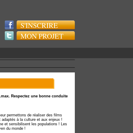
S'INSCRIRE
MON PROJET
rs.max. Respectez une bonne conduite
leur permettons de réaliser des films
t adaptés à la culture et aux enjeux !
sme et sensibilisent les populations ! Les
oyen du monde !