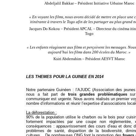
Abdeljalil Bakkar – Président Initiative Urbaine Maroc
« En voyant les films, nous avons décidé de mettre en place une
itinérante à travers le Togo afin de les partager au plus grand 
Jacques Do Kokou – Président APCAL – Directeur du cinéma itin
Togo
« Les enfants réagissent aux films et perçoivent les messages. Nous
aujourd’hui les films dans 200 écoles du Maroc. »
Ksiri Abderrahim – Président AESVT Maroc
LES THEMES POUR LA GUINEE EN 2014
Notre partenaire Guinéen : l’AJUDC (Association des jeune
nous a fait part de
trois grandes problématiques
sur 
communiquer est urgente. Nous avons réalisés un premier voyag
nombre d’informations et réunir l’expertise d’associations loca
La déforestation :
90% de la population utilise le charbon ou le bois pour cuisi
fortement impactées par une coupe non réglementée, e
conséquences : appauvrissement des cours d’eau et donc di
problèmes de santé, disparition de la biodiversité, dimin
cultures… De nombreuses ONG font la promotion des
foyers