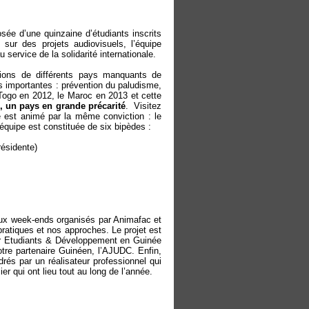
sée d’une quinzaine d’étudiants inscrits
 sur des projets audiovisuels, l’équipe
 service de la solidarité internationale.
tions de différents pays manquants de
 importantes : prévention du paludisme,
Togo en 2012, le Maroc en 2013 et cette
, un pays en grande précarité
. Visitez
e est animé par la même conviction : le
L’équipe est constituée de six bipèdes :
ésidente)
aux week-ends organisés par Animafac et
pratiques et nos approches. Le projet est
par Etudiants & Développement en Guinée
tre partenaire Guinéen, l’AJUDC. Enfin,
és par un réalisateur professionnel qui
ier qui ont lieu tout au long de l’année.