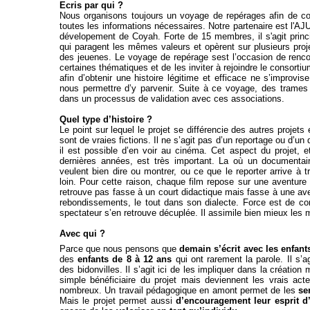
Ecris par qui ?
Nous organisons toujours un voyage de repérages afin de coll
toutes les informations nécessaires. Notre partenaire est l'A
dévelopement de Coyah. Forte de 15 membres, il s'agit prin
qui paragent les mêmes valeurs et opèrent sur plusieurs projet
des jeuenes. Le voyage de repérage sest l’occasion de rencon
certaines thématiques et de les inviter à rejoindre le consorti
afin d’obtenir une histoire légitime et efficace ne s’improvi
nous permettre d’y parvenir. Suite à ce voyage, des trames s
dans un processus de validation avec ces associations.
Quel type d’histoire ?
Le point sur lequel le projet se différencie des autres projets 
sont de vraies fictions. Il ne s’agit pas d’un reportage ou d’
il est possible d’en voir au cinéma. Cet aspect du projet,
dernières années, est très important. La où un documentai
veulent bien dire ou montrer, ou ce que le reporter arrive à tr
loin. Pour cette raison, chaque film repose sur une aventure
retrouve pas fasse à un court didactique mais fasse à une a
rebondissements, le tout dans son dialecte. Force est de cons
spectateur s’en retrouve décuplée. Il assimile bien mieux les 
Avec qui ?
Parce que nous pensons que
demain s’écrit avec les enfant
des
enfants de 8 à 12 ans
qui ont rarement la parole. Il s’a
des bidonvilles. Il s’agit ici de les impliquer dans la création
simple bénéficiaire du projet mais deviennent les vrais ac
nombreux. Un travail pédagogique en amont permet de les
se
Mais le projet permet aussi
d’encouragement leur esprit d’i