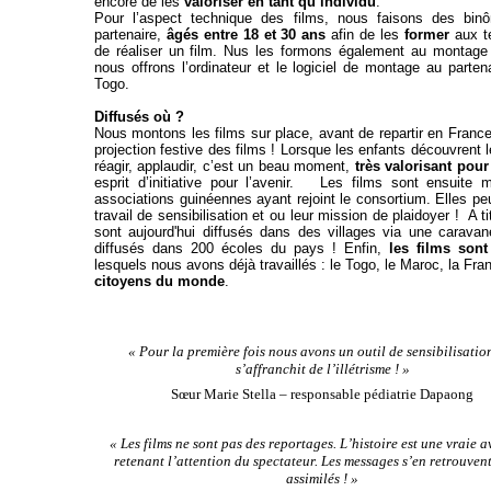
encore de les
valoriser en tant qu’individu
.
Pour l’aspect technique des films, nous faisons des bin
partenaire,
âgés entre 18 et 30 ans
afin de les
former
aux te
de réaliser un film. Nus les formons également au montage 
nous offrons l’ordinateur et le logiciel de montage au parten
Togo.
Diffusés où ?
Nous montons les films sur place, avant de repartir en France
projection festive des films ! Lorsque les enfants découvrent le f
réagir, applaudir, c’est un beau moment,
très valorisant pour 
esprit d’initiative pour l’avenir. Les films sont ensuite 
associations guinéennes ayant rejoint le consortium. Elles peuv
travail de sensibilisation et ou leur mission de plaidoyer ! A t
sont aujourd'hui diffusés dans des villages via une caravan
diffusés dans 200 écoles du pays ! Enfin,
les films son
lesquels nous avons déjà travaillés : le Togo, le Maroc, la Fr
citoyens du monde
.
« Pour la première fois nous avons un outil de sensibilisatio
s’affranchit de l’illétrisme ! »
S
œ
ur
Marie Stella – responsable pédiatrie Dapaong
« Les films ne sont pas des reportages. L’histoire est une vraie a
retenant l’attention du spectateur. Les messages s’en retrouven
assimilés ! »