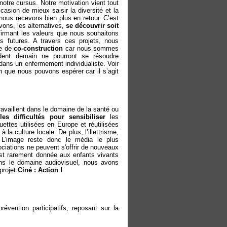
notre cursus. Notre motivation vient tout
casion de mieux saisir la diversité et la
nous recevons bien plus en retour. C’est
ons, les alternatives,
se découvrir soit
ffirmant les valeurs que nous souhaitons
s futures. A travers ces projets, nous
ue de
co-construction
car nous sommes
dent demain ne pourront se résoudre
dans un enfermement individualiste. Voir
n que nous pouvons espérer car il s’agit
ravaillent dans le domaine de la santé ou
bles difficultés pour sensibiliser
les
uettes utilisées en Europe et réutilisées
a culture locale. De plus, l’illettrisme,
 L’image reste donc le média le plus
ociations ne peuvent s'offrir de nouveaux
 est rarement donnée aux enfants vivants
ans le domaine audiovisuel, nous avons
projet
Ciné : Action !
révention participatifs, reposant sur la