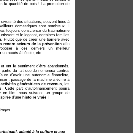
ois la quantité de bois ! La promotion de
diversité des situations, souvent liées à
ravailleurs domestiques sont nombreux. Il
nt pas toujours conscience du traumatisme
urrissant et le logeant, certaines familles
r. Plutôt que de créer une barrière avec
s rendre acteurs de la prévention
afin
poser à ces derniers un meilleur
 un accès à l’école, etc…
et ont le sentiment d’être abandonnés,
n partie du fait que de nombreux centres
aute d’avoir une autonomie financière,
niser : passage de la machine à écrire à
s
activités génératrices de revenus
, les
. Cette part d’autofinancement pourra
ur ce film, nous suivrons un groupe de
nspirée d’une
histoire vraie
!
érages
ticipatif, adapté à la culture et aux