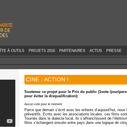
Jump to navigation
ÎTE À OUTILS
PROJETS 2016
PARTENAIRES
ACTUS
PRESSE
CINE : ACTION !
Soutenez ce projet pour le Prix du public (1vote /jour/pe
pour éviter la disqualification):
Aucun vote pour le moment
Parce que demain s’écrit avec les enfants d’aujourd’hui, nous 
préventifs. Ecrits avec les associations locales, ces films son
Tournés dans le dialecte local, ils s’affranchissent de l’illettri
films s’échangent ensuite entre pays dans une logique de cit