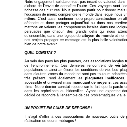
Notre engagement solidaire n’est pas inscrit ou valorisé dans 
d’abord de l’envie de connaître l’autre. Ces voyages sont l’oc
richesse des cultures. Nous pensons partir pour donner mais 
l’occasion de mieux comprendre le monde dans lequel nous viv
même
. C’est aussi continuer notre propre construction en a
défendre et donc partager aujourd’hui ou dans nos carrière
mettons en valeurs les compétences locales dans une logiq
persuadés que chacun des grands défis qui nous atten
qu’ensemble, dans une logique de
citoyen du monde
et non 
nos projets propager ce message est la plus belle valorisatio
bien de notre avenir.
QUEL CONSTAT ?
Au sein des pays les plus pauvres, des associations locales t
de l’environnement. Ces dernières rencontrent de
vérita
populations et ainsi améliorer les conditions de vie. Les plaq
dans d’autres zones du monde ne sont pas toujours adaptées à l
très présent, rend également les
plaquettes inefficaces
.
accessible et universel mais
manquant de moyens
, ces ass
films. Notre dernier constat repose sur le fait que la parole
dans les orphelinats ou bidonvilles. Ayant une expertise d
décidé de répondre à l’ensemble de ces problématiques via le 
UN PROJET EN GUISE DE REPONSE !
Il s’agit d’offrir à ces associations de nouveaux outils de p
réalisation de courts métrages !