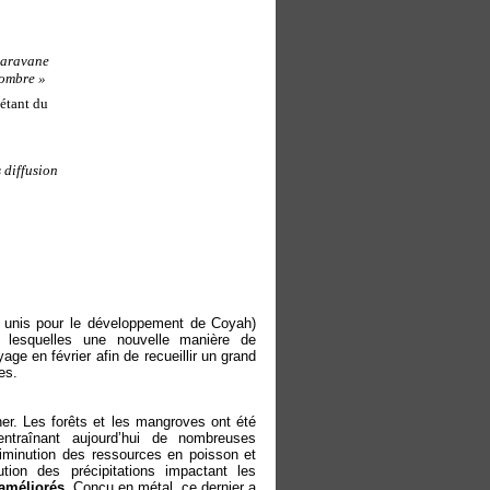
 caravane
nombre »
étant du
 diffusion
s unis pour le développement de Coyah)
lesquelles une nouvelle manière de
e en février afin de recueillir un grand
les.
ner. Les forêts et les mangroves ont été
ntraînant aujourd’hui de nombreuses
minution des ressources en poisson et
ution des précipitations impactant les
 améliorés
. Conçu en métal, ce dernier a