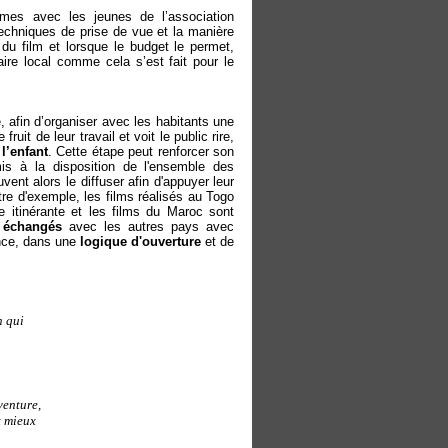
ômes avec les jeunes de l’association
chniques de prise de vue et la manière
du film et lorsque le budget le permet,
aire local comme cela s’est fait pour le
, afin d’organiser avec les habitants une
ruit de leur travail et voit le public rire,
l’enfant
. Cette étape peut renforcer son
mis à la disposition de l'ensemble des
ent alors le diffuser afin d'appuyer leur
itre d'exemple, les films réalisés au Togo
e itinérante et les films du Maroc sont
t échangés
avec les autres pays avec
ance, dans une
logique d'ouverture
et de
n qui
venture,
t mieux