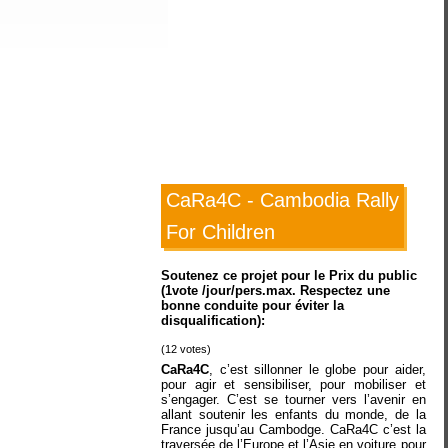
CaRa4C - Cambodia Rally
For Children
Soutenez ce projet pour le Prix du public
(1vote /jour/pers.max. Respectez une
bonne conduite pour éviter la
disqualification):
(
12
votes)
CaRa4C
, c’est sillonner le globe pour aider,
pour agir et sensibiliser, pour mobiliser et
s’engager. C’est se tourner vers l’avenir en
allant soutenir les enfants du monde, de la
France jusqu’au Cambodge. CaRa4C c’est la
traversée de l’Europe et l’Asie en voiture pour