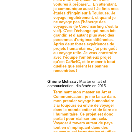
voitures à préparer… En attendant,
je communique aussi ! Je finis mes
études d’
ingénieur
à Toulouse. Je
voyage régulièrement, et quand je
ne voyage pas j’héberge des
voyageurs (le
Couchsurfing
c’est la
vie!). C’est l’échange qui nous fait
grandir, et d’autant plus avec des
personnes d’origines différentes.
Après deux fortes expériences de
projets humanitaires, j’ai pris goût
au
voyage utile
. Je veux construire
avec l’équipe l’ambitieux projet
qu’est CaRa4C, et le mener à bout
quelles que soient les pannes
rencontrées !
Ghione Melissa :
Master en art et
communication, diplômée en 2015.
Terminant mon master en
Art et
Communication
, je me lance dans
mon premier voyage humanitaire.
J’ai toujours eu envie de voyager
dans le monde entier et de faire de
l’humanitaire. Ce projet est donc
parfait pour réaliser tout cela.
Voyager à travers autant de pays
tout en
s’impliquant
dans des
causes aussi importantes et utiles