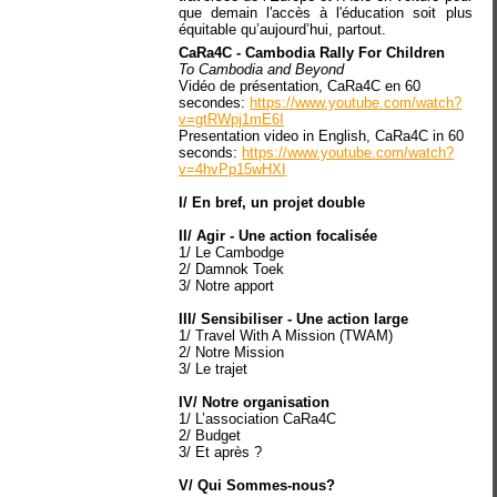
que demain l'accès à l'éducation soit plus
équitable qu’aujourd’hui, partout.
CaRa4C - Cambodia Rally For Children
To Cambodia and Beyond
Vidéo de présentation, CaRa4C en 60
secondes:
https://www.youtube.com/watch?
v=gtRWpj1mE6I
Presentation video in English, CaRa4C in 60
seconds:
https://www.youtube.com/watch?
v=4hvPp15wHXI
I/ En bref, un projet double
II/ Agir - Une action focalisée
1/ Le Cambodge
2/ Damnok Toek
3/ Notre apport
III/ Sensibiliser - Une action large
1/ Travel With A Mission (TWAM)
2/ Notre Mission
3/ Le trajet
IV/ Notre organisation
1/ L’association CaRa4C
2/ Budget
3/ Et après ?
V/ Qui Sommes-nous?