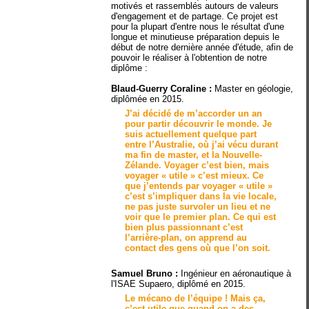
motivés et rassemblés autours de valeurs
d'engagement et de partage. Ce projet est
pour la plupart d'entre nous le résultat d'une
longue et minutieuse préparation depuis le
début de notre dernière année d'étude, afin de
pouvoir le réaliser à l'obtention de notre
diplôme :
Blaud-Guerry Coraline
:
Master en géologie,
diplômée en 2015.
J’ai décidé de m’accorder un an
pour partir
découvrir
le monde. Je
suis actuellement quelque part
entre l’Australie, où j’ai vécu durant
ma fin de master, et la Nouvelle-
Zélande. Voyager c’est bien, mais
voyager « utile » c’est mieux. Ce
que j’entends par voyager « utile »
c’est
s’impliquer
dans la vie locale,
ne pas juste survoler un lieu et ne
voir que le premier plan. Ce qui est
bien plus passionnant c’est
l’arrière-plan, on
apprend
au
contact des gens où que l’on soit.
Samuel Bruno :
Ingénieur en aéronautique à
l'ISAE Supaero, diplômé en 2015.
Le
mécano
de l’équipe ! Mais ça,
c’est utile que quand on a des