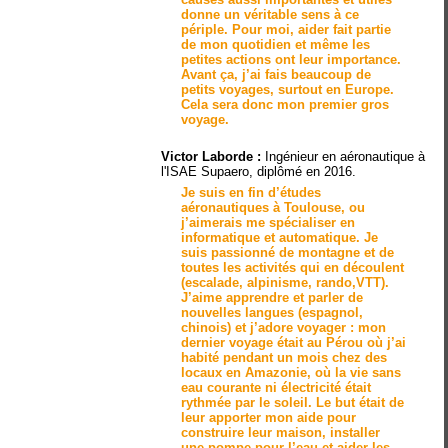
donne un
véritable sens
à ce
périple. Pour moi, aider fait partie
de mon quotidien et même les
petites actions ont leur importance.
Avant ça, j’ai fais beaucoup de
petits voyages, surtout en Europe.
Cela sera donc mon premier gros
voyage.
Victor Laborde :
Ingénieur en aéronautique à
l'ISAE Supaero, diplômé en 2016.
Je suis en fin d’études
aéronautiques
à Toulouse, ou
j’aimerais me spécialiser en
informatique et automatique. Je
suis passionné de
montagne
et de
toutes les activités qui en découlent
(escalade, alpinisme, rando,VTT).
J’aime apprendre et parler de
nouvelles langues (espagnol,
chinois) et j’adore
voyager
: mon
dernier voyage était au
Pérou
où j’ai
habité pendant un mois chez des
locaux en Amazonie, où la vie sans
eau courante ni électricité était
rythmée par le soleil. Le but était de
leur apporter mon aide pour
construire leur maison
, installer
une
pompe
pour l’eau et aider les