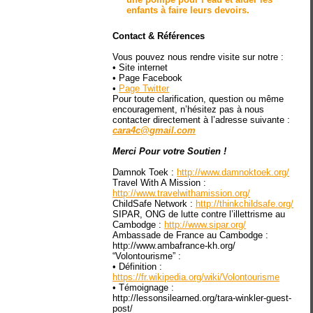
enfants à faire leurs
devoirs
.
Contact & Références
Vous pouvez nous rendre visite sur notre :
• Site internet
• Page Facebook
•
Page Twitter
Pour toute clarification, question ou même
encouragement, n’hésitez pas à nous
contacter directement à l’adresse suivante :
cara4c@gmail.com
Merci Pour votre Soutien !
Damnok Toek :
http://www.damnoktoek.org/
Travel With A Mission :
http://www.travelwithamission.org/
ChildSafe Network :
http://thinkchildsafe.org/
SIPAR, ONG de lutte contre l’illettrisme au
Cambodge :
http://www.sipar.org/
Ambassade de France au Cambodge :
http://www.ambafrance-kh.org/
“Volontourisme” :
• Définition :
https://fr.wikipedia.org/wiki/Volontourisme
• Témoignage :
http://lessonsilearned.org/tara-winkler-guest-
post/