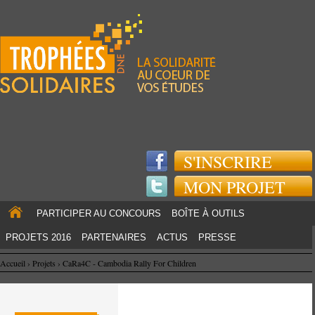
Jump to navigation
S'INSCRIRE
MON PROJET
PARTICIPER AU CONCOURS
BOÎTE À OUTILS
PROJETS 2016
PARTENAIRES
ACTUS
PRESSE
Accueil
›
Projets
›
CaRa4C - Cambodia Rally For Children