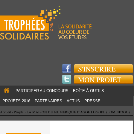
Jump to navigation
S'INSCRIRE
MON PROJET
PARTICIPER AU CONCOURS
BOÎTE À OUTILS
PROJETS 2016
PARTENAIRES
ACTUS
PRESSE
Accueil
›
Projets
›
LA MAISON DU NUMERIQUE D'AGOE LOGOPE (LOME-TOGO)