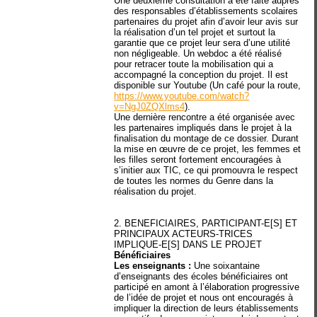
Une deuxième consultation a été faite auprès
des responsables d’établissements scolaires
partenaires du projet afin d’avoir leur avis sur
la réalisation d’un tel projet et surtout la
garantie que ce projet leur sera d’une utilité
non négligeable. Un webdoc a été réalisé
pour retracer toute la mobilisation qui a
accompagné la conception du projet. Il est
disponible sur Youtube (Un café pour la route,
https://www.youtube.com/watch?
v=NgJ0ZQXlms4
).
Une dernière rencontre a été organisée avec
les partenaires impliqués dans le projet à la
finalisation du montage de ce dossier. Durant
la mise en œuvre de ce projet, les femmes et
les filles seront fortement encouragées à
s’initier aux TIC, ce qui promouvra le respect
de toutes les normes du Genre dans la
réalisation du projet.
2. BENEFICIAIRES, PARTICIPANT-E[S] ET
PRINCIPAUX ACTEURS-TRICES
IMPLIQUE-E[S] DANS LE PROJET
Bénéficiaires
Les enseignants :
Une soixantaine
d’enseignants des écoles bénéficiaires ont
participé en amont à l’élaboration progressive
de l’idée de projet et nous ont encouragés à
impliquer la direction de leurs établissements