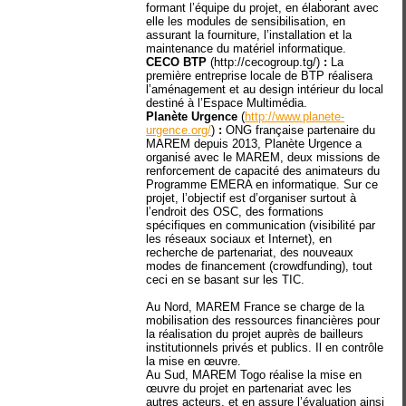
formant l’équipe du projet, en élaborant avec
elle les modules de sensibilisation, en
assurant la fourniture, l’installation et la
maintenance du matériel informatique.
CECO BTP
(http://cecogroup.tg/)
:
La
première entreprise locale de BTP réalisera
l’aménagement et au design intérieur du local
destiné à l’Espace Multimédia.
Planète Urgence
(
http://www.planete-
urgence.org/
)
:
ONG française partenaire du
MAREM depuis 2013, Planète Urgence a
organisé avec le MAREM, deux missions de
renforcement de capacité des animateurs du
Programme EMERA en informatique. Sur ce
projet, l’objectif est d’organiser surtout à
l’endroit des OSC, des formations
spécifiques en communication (visibilité par
les réseaux sociaux et Internet), en
recherche de partenariat, des nouveaux
modes de financement (crowdfunding), tout
ceci en se basant sur les TIC.
Au Nord, MAREM France se charge de la
mobilisation des ressources financières pour
la réalisation du projet auprès de bailleurs
institutionnels privés et publics. Il en contrôle
la mise en œuvre.
Au Sud, MAREM Togo réalise la mise en
œuvre du projet en partenariat avec les
autres acteurs, et en assure l’évaluation ainsi