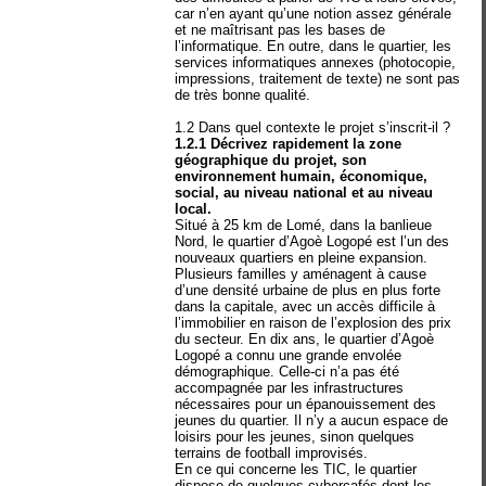
car n’en ayant qu’une notion assez générale
et ne maîtrisant pas les bases de
l’informatique. En outre, dans le quartier, les
services informatiques annexes (photocopie,
impressions, traitement de texte) ne sont pas
de très bonne qualité.
1.2 Dans quel contexte le projet s’inscrit-il ?
1.2.1 Décrivez rapidement la zone
géographique du projet, son
environnement humain, économique,
social, au niveau national et au niveau
local.
Situé à 25 km de Lomé, dans la banlieue
Nord, le quartier d’Agoè Logopé est l’un des
nouveaux quartiers en pleine expansion.
Plusieurs familles y aménagent à cause
d’une densité urbaine de plus en plus forte
dans la capitale, avec un accès difficile à
l’immobilier en raison de l’explosion des prix
du secteur. En dix ans, le quartier d’Agoè
Logopé a connu une grande envolée
démographique. Celle-ci n’a pas été
accompagnée par les infrastructures
nécessaires pour un épanouissement des
jeunes du quartier. Il n’y a aucun espace de
loisirs pour les jeunes, sinon quelques
terrains de football improvisés.
En ce qui concerne les TIC, le quartier
dispose de quelques cybercafés dont les