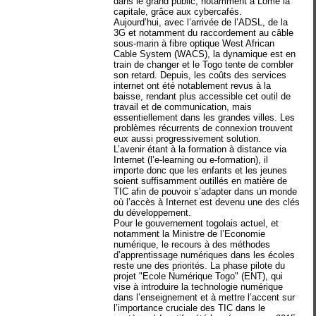
dans le grand public, notamment à Lomé la
capitale, grâce aux cybercafés.
Aujourd’hui, avec l’arrivée de l’ADSL, de la
3G et notamment du raccordement au câble
sous-marin à fibre optique West African
Cable System (WACS), la dynamique est en
train de changer et le Togo tente de combler
son retard. Depuis, les coûts des services
internet ont été notablement revus à la
baisse, rendant plus accessible cet outil de
travail et de communication, mais
essentiellement dans les grandes villes. Les
problèmes récurrents de connexion trouvent
eux aussi progressivement solution.
L’avenir étant à la formation à distance via
Internet (l’e-learning ou e-formation), il
importe donc que les enfants et les jeunes
soient suffisamment outillés en matière de
TIC afin de pouvoir s’adapter dans un monde
où l’accès à Internet est devenu une des clés
du développement.
Pour le gouvernement togolais actuel, et
notamment la Ministre de l’Economie
numérique, le recours à des méthodes
d’apprentissage numériques dans les écoles
reste une des priorités. La phase pilote du
projet "Ecole Numérique Togo" (ENT), qui
vise à introduire la technologie numérique
dans l’enseignement et à mettre l’accent sur
l’importance cruciale des TIC dans le