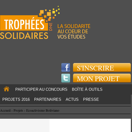
Jump to navigation
S'INSCRIRE
MON PROJET
PARTICIPER AU CONCOURS
BOÎTE À OUTILS
PROJETS 2016
PARTENAIRES
ACTUS
PRESSE
Accueil
›
Projets
›
Ecoactivismo Boliviano