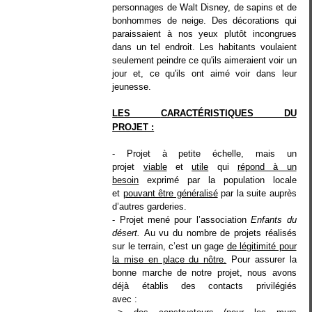
personnages de Walt Disney, de sapins et de
bonhommes de neige. Des décorations qui
paraissaient à nos yeux plutôt incongrues
dans un tel endroit. Les habitants voulaient
seulement peindre ce qu'ils aimeraient voir un
jour et, ce qu'ils ont aimé voir dans leur
jeunesse.
LES
CARACTÉRISTIQUES
DU
PROJET :
- Projet à petite échelle, mais un
projet
viable
et
utile
qui
répond à un
besoin
exprimé par la population locale
et
pouvant être généralisé
par la suite auprès
d’autres garderies.
- Projet mené pour l’association
Enfants du
désert.
Au vu du nombre de projets réalisés
sur le terrain, c’est un gage
de légitimité pour
la mise en place du nôtre.
Pour assurer la
bonne marche de notre projet, nous avons
déjà établis des contacts privilégiés
avec :