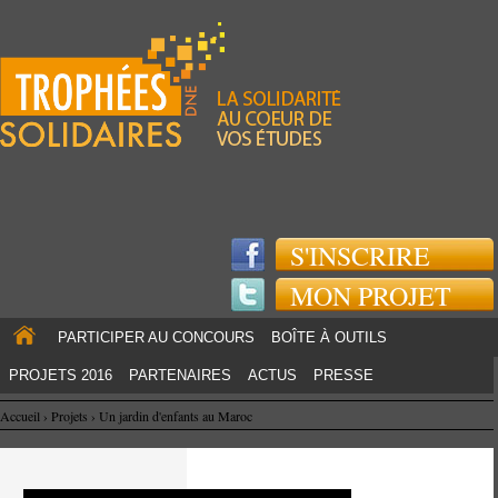
Jump to navigation
S'INSCRIRE
MON PROJET
PARTICIPER AU CONCOURS
BOÎTE À OUTILS
PROJETS 2016
PARTENAIRES
ACTUS
PRESSE
Accueil
›
Projets
›
Un jardin d'enfants au Maroc