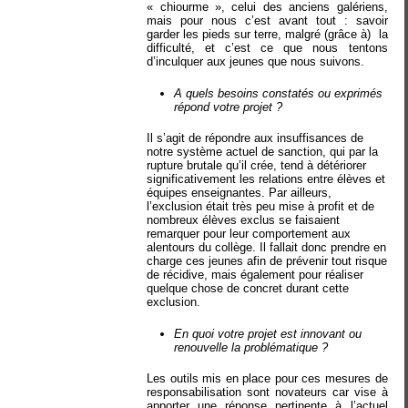
« chiourme », celui des anciens galériens,
mais pour nous c’est avant tout : savoir
garder les pieds sur terre, malgré (grâce à)
la
difficulté, et c’est ce que nous tentons
d’inculquer aux jeunes que nous suivons.
A quels besoins constatés ou exprimés
répond votre projet ?
Il s’agit de répondre aux insuffisances de
notre système actuel de sanction, qui par la
rupture brutale qu’il crée, tend à détériorer
significativement les relations entre élèves et
équipes enseignantes. Par ailleurs,
l’exclusion était très peu mise à profit et de
nombreux élèves exclus se faisaient
remarquer pour leur comportement aux
alentours du collège. Il fallait donc prendre en
charge ces jeunes afin de prévenir tout risque
de récidive, mais également pour réaliser
quelque chose de concret durant cette
exclusion.
En quoi votre projet est innovant ou
renouvelle la problématique ?
Les outils mis en place pour ces mesures de
responsabilisation sont novateurs car vise à
apporter une réponse pertinente à l’actuel