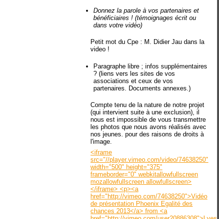
Donnez la parole à vos partenaires et
bénéficiaires ! (témoignages écrit ou
dans votre vidéo)
Petit mot du Cpe : M. Didier Jau dans la
video !
Paragraphe libre ; infos supplémentaires
? (liens vers les sites de vos
associations et ceux de vos
partenaires. Documents annexes.)
Compte tenu de la nature de notre projet
(qui intervient suite à une exclusion), il
nous est impossible de vous transmettre
les photos que nous avons réalisés avec
nos jeunes. pour des raisons de droits à
l'image.
<iframe
src="//player.vimeo.com/video/74638250"
width="500" height="375"
frameborder="0" webkitallowfullscreen
mozallowfullscreen allowfullscreen>
</iframe> <p><a
href="http://vimeo.com/74638250">Vidéo
de présentation Phoenix Egalité des
chances 2013</a> from <a
href="http://vimeo.com/user20886308">Lyes