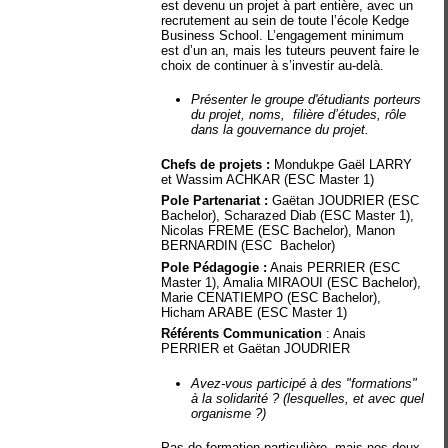
est devenu un projet à part entière, avec un
recrutement au sein de toute l’école Kedge
Business School. L’engagement minimum
est d’un an, mais les tuteurs peuvent faire le
choix de continuer à s’investir au-delà.
Présenter le groupe d'étudiants porteurs
du projet, noms, filière d’études, rôle
dans la gouvernance du projet.
Chefs de projets :
Mondukpe Gaël LARRY
et Wassim ACHKAR (ESC Master 1)
Pole Partenariat :
Gaëtan JOUDRIER (ESC
Bachelor), Scharazed Diab (ESC Master 1),
Nicolas FREME (ESC Bachelor), Manon
BERNARDIN (ESC
Bachelor)
Pole Pédagogie :
Anais PERRIER (ESC
Master 1), Amalia MIRAOUI (ESC Bachelor),
Marie CENATIEMPO (ESC Bachelor),
Hicham ARABE (ESC Master 1)
Référents Communication
: Anais
PERRIER et Gaëtan JOUDRIER
Avez-vous participé à des "formations"
à la solidarité ? (lesquelles, et avec quel
organisme ?)
Pas de formation particulière, mais nos deux