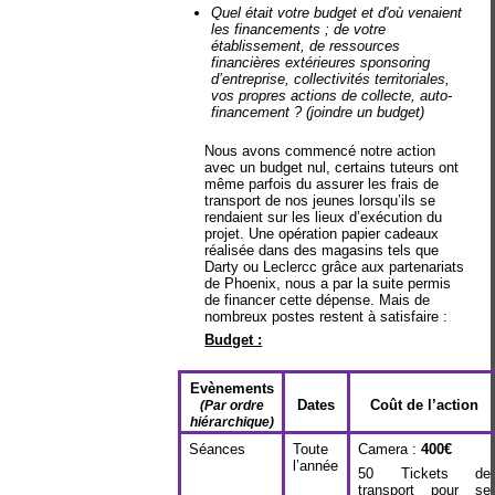
Quel était votre budget et d'où venaient
les financements ; de votre
établissement, de ressources
financières extérieures sponsoring
d’entreprise, collectivités territoriales,
vos propres actions de collecte, auto-
financement ? (joindre un budget)
Nous avons commencé notre action
avec un budget nul, certains tuteurs ont
même parfois du assurer les frais de
transport de nos jeunes lorsqu’ils se
rendaient sur les lieux d’exécution du
projet. Une opération papier cadeaux
réalisée dans des magasins tels que
Darty ou Leclercc grâce aux partenariats
de Phoenix, nous a par la suite permis
de financer cette dépense. Mais de
nombreux postes restent à satisfaire :
Budget :
Evènements
Dates
Coût de l’action
(Par ordre
hiérarchique)
Séances
Toute
Camera :
400€
l’année
50 Tickets de
transport pour se