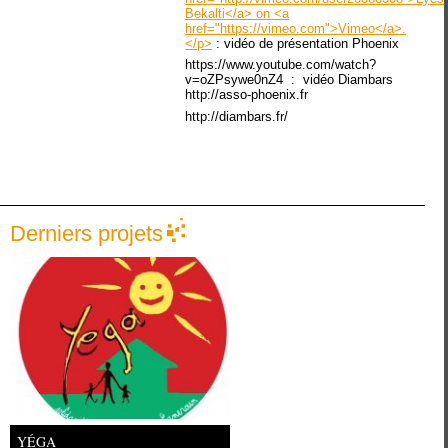
Bekalti</a> on <a
href="https://vimeo.com">Vimeo</a>.
</p>
: vidéo de présentation Phoenix
https://www.youtube.com/watch?
v=oZPsywe0nZ4 : vidéo Diambars
http://asso-phoenix.fr
http://diambars.fr/
Derniers projets
YÉGA