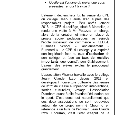
Quelle est l’origine du projet que vous
présentez, et qui l 'a initié ?
L’élément déclencheur fut la venue du CPE
du collège Jean- Claude Izzo auprès des
responsables projets. Peu après janvier
2013, le CPE du collège, situé à Marseille, a
rendu une visite à Mr Pelazza, en charge
alors de la création et mise en place de
projets socio- pédagogiques au sein-de
l’école supérieur de commerce « KEDGE
Business School », anciennement «
Euromed ». Le CPE du collège y a exprimé
son inquiétude face au
taux d'exclusion
de
son collège, et face au
taux de récidive
importants
que connaît son établissement.
L’avenir des élèves exclus le préoccupait
grandement.
L’association Phœnix travaille avec le collège
Jean- Claude Izzo depuis 2011 en
développant l’ouverture culturelle des jeunes
ème
de 3
de classe européenne: interventions,
sorties culturelles, voyage. L’association
Diambars quant à elle favorise l’éducation par
le sport. C’est donc tout naturellement que
ces deux associations se sont retrouvées
autour de ce projet nommé Chourmo en
référence à un livre de l’écrivain Jean Claude
Izzo.
Chourmo, c'est l’état d’esprit de la