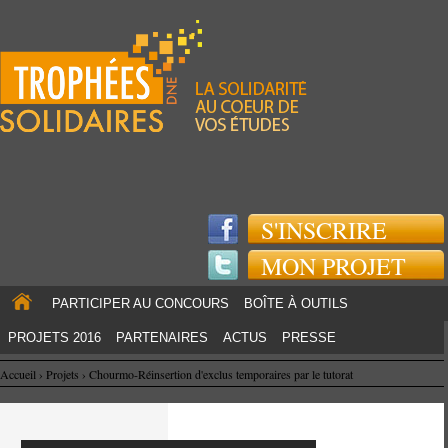
Jump to navigation
S'INSCRIRE
MON PROJET
PARTICIPER AU CONCOURS
BOÎTE À OUTILS
PROJETS 2016
PARTENAIRES
ACTUS
PRESSE
Accueil
›
Projets
›
Chourmo-Réinsertion d'exclus temporaires par le tutorat