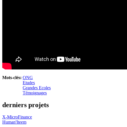
Mots-clés:
ONG
Etudes
Grandes Ecoles
Témoignages
derniers projets
X-MicroFinance
Human'Iteem