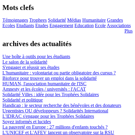
Mots clefs
Témoignages
Trophees
Solidarité
Médias
Humanitaire
Grandes
Ecoles
Etudiants
Etudes
Engagement
Education
Ecole
Associations
Plus
archives des actualités
Une boîte à outils pour les étudiants
Le salon de la solidarité
S'engager et réussir ses études
L'humanitaire : volontariat ou partie obligatoire des cursus ?
Bioforce pour trouver un emploi dans la solidarité
HUMAN, l'association humanitaire de l'ISC
Amnesty et les écoles / universités : l'ACAT
Solidarité Villes : idée pour les Trophées Solidaires
Solidarité et politique
Handicap : le secteur recherche des bénévoles et des donateurs
Urgentistes OU développeurs ? Solidarités International
L'IDRAC s'engage pour les Trophées Solidaires
Soyez informés et lucides
La pauvreté en Europe : 27 millions d'enfants touchés ?
L'UNICEF et L'AFEV lancent un observatoire sur la RSU