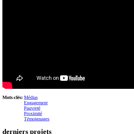
Mots-clés:
Médias
Engagement
Pauvreté
Proximité
Témoignages
derniers projets