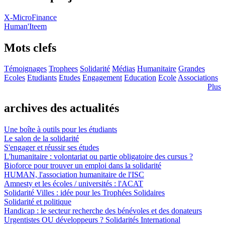
X-MicroFinance
Human'Iteem
Mots clefs
Témoignages
Trophees
Solidarité
Médias
Humanitaire
Grandes
Ecoles
Etudiants
Etudes
Engagement
Education
Ecole
Associations
Plus
archives des actualités
Une boîte à outils pour les étudiants
Le salon de la solidarité
S'engager et réussir ses études
L'humanitaire : volontariat ou partie obligatoire des cursus ?
Bioforce pour trouver un emploi dans la solidarité
HUMAN, l'association humanitaire de l'ISC
Amnesty et les écoles / universités : l'ACAT
Solidarité Villes : idée pour les Trophées Solidaires
Solidarité et politique
Handicap : le secteur recherche des bénévoles et des donateurs
Urgentistes OU développeurs ? Solidarités International