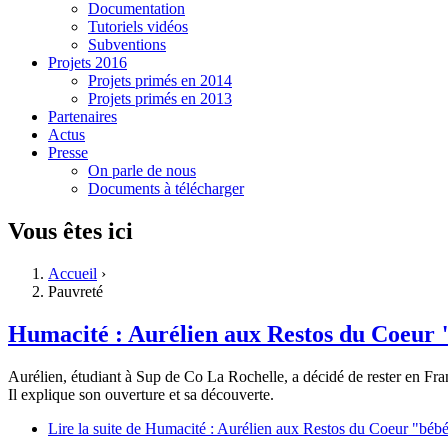
Documentation
Tutoriels vidéos
Subventions
Projets 2016
Projets primés en 2014
Projets primés en 2013
Partenaires
Actus
Presse
On parle de nous
Documents à télécharger
Vous êtes ici
Accueil
›
Pauvreté
Humacité : Aurélien aux Restos du Coeur 
Aurélien, étudiant à Sup de Co La Rochelle, a décidé de rester en Fra
Il explique son ouverture et sa découverte.
Lire la suite
de Humacité : Aurélien aux Restos du Coeur "béb