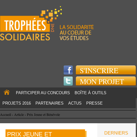
Jump to navigation
S'INSCRIRE
MON PROJET
PARTICIPER AU CONCOURS
BOÎTE À OUTILS
PROJETS 2016
PARTENAIRES
ACTUS
PRESSE
Accueil
›
Article
›
Prix Jeune et Bénévole
DERNIERS
PRIX JEUNE ET