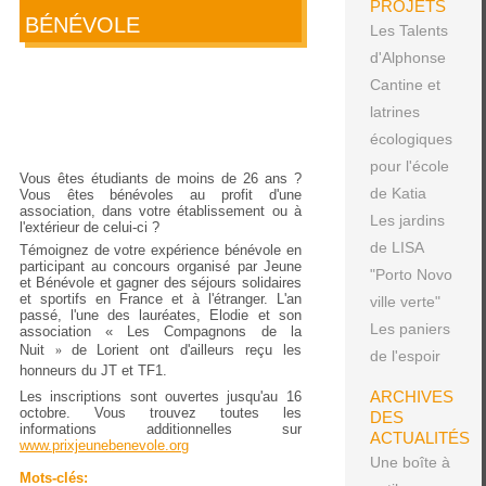
PROJETS
BÉNÉVOLE
Les Talents
d'Alphonse
Cantine et
latrines
écologiques
pour l'école
Vous êtes étudiants de moins de 26 ans ?
de Katia
Vous êtes bénévoles au profit d'une
association, dans votre établissement ou à
Les jardins
l'extérieur de celui-ci ?
de LISA
Témoignez de votre expérience bénévole en
participant au concours organisé par Jeune
"Porto Novo
et Bénévole et gagner des séjours solidaires
et sportifs en France et à l'étranger. L'an
ville verte"
passé, l'une des lauréates, Elodie et son
Les paniers
association « Les Compagnons de la
Nuit
de Lorient ont d'ailleurs reçu les
»
de l'espoir
honneurs du JT et TF1.
ARCHIVES
Les inscriptions sont ouvertes jusqu'au 16
octobre. Vous trouvez toutes les
DES
informations additionnelles sur
ACTUALITÉS
www.prixjeunebenevole.org
Une boîte à
Mots-clés: