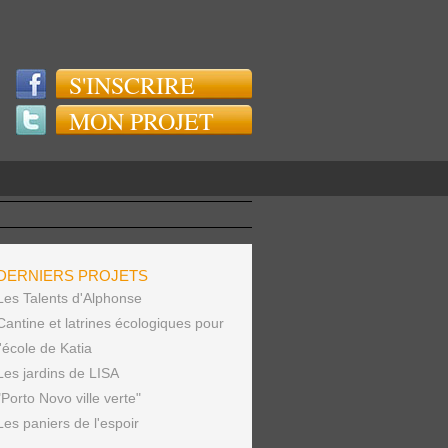
S'INSCRIRE
MON PROJET
DERNIERS PROJETS
Les Talents d'Alphonse
Cantine et latrines écologiques pour
l'école de Katia
Les jardins de LISA
"Porto Novo ville verte"
Les paniers de l'espoir