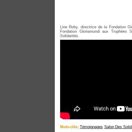
Line Roby, directrice de la Fondation Gl
Fondation Gloriamundi aux Trophées S
Solidarités.
Mots-clés:
Témoignages
Salon Des Solid