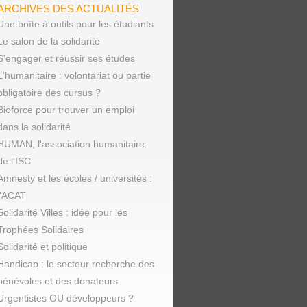
ARCHIVES DES ACTUALITÉS
Une boîte à outils pour les étudiants
Le salon de la solidarité
S'engager et réussir ses études
L'humanitaire : volontariat ou partie
obligatoire des cursus ?
Bioforce pour trouver un emploi
dans la solidarité
HUMAN, l'association humanitaire
de l'ISC
Amnesty et les écoles / universités :
l'ACAT
Solidarité Villes : idée pour les
Trophées Solidaires
Solidarité et politique
Handicap : le secteur recherche des
bénévoles et des donateurs
Urgentistes OU développeurs ?