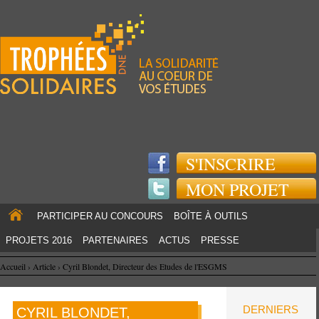
Jump to navigation
S'INSCRIRE
MON PROJET
PARTICIPER AU CONCOURS
BOÎTE À OUTILS
PROJETS 2016
PARTENAIRES
ACTUS
PRESSE
Accueil
›
Article
›
Cyril Blondet, Directeur des Etudes de l'ESGMS
DERNIERS
CYRIL BLONDET,