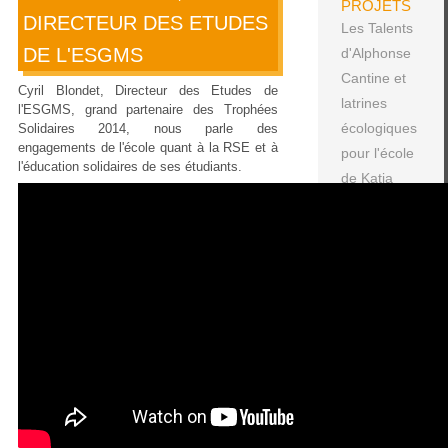
PROJETS
DIRECTEUR DES ETUDES
Les Talents
DE L'ESGMS
d'Alphonse
Cantine et
Cyril Blondet, Directeur des Etudes de
latrines
l'ESGMS, grand partenaire des Trophées
écologiques
Solidaires 2014, nous parle des
engagements de l'école quant à la RSE et à
pour l'école
l'éducation solidaires de ses étudiants.
de Katia
Les jardins
de LISA
"Porto Novo
ville verte"
Les paniers
de l'espoir
ARCHIVES
DES
ACTUALITÉS
Une boîte à