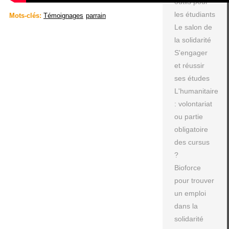
outils pour
les étudiants
Mots-clés:
Témoignages
parrain
Le salon de
la solidarité
S'engager
et réussir
ses études
L'humanitaire
: volontariat
ou partie
obligatoire
des cursus
?
Bioforce
pour trouver
un emploi
dans la
solidarité