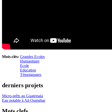
Mots-clés:
Grandes Ecoles
Humanitaire
Ecole
Education
Témoignages
derniers projets
Micro-prêts au Guatemala
Eau potable à Ait Oumghar
Mots clefs