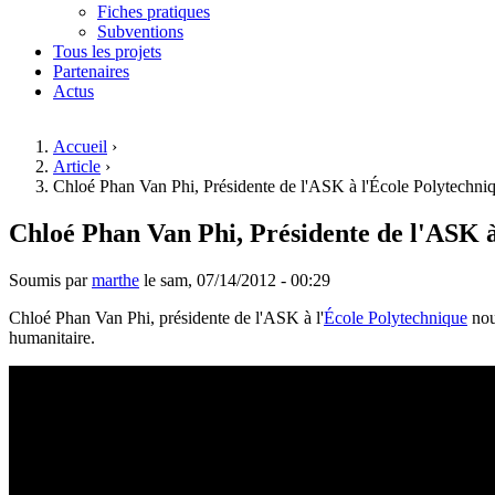
Fiches pratiques
Subventions
Tous les projets
Partenaires
Actus
Accueil
›
Article
›
Vous êtes ici
Chloé Phan Van Phi, Présidente de l'ASK à l'École Polytechni
Chloé Phan Van Phi, Présidente de l'ASK à
Soumis par
marthe
le
sam, 07/14/2012 - 00:29
Chloé Phan Van Phi, présidente de l'ASK à l'
École Polytechnique
nous
humanitaire.