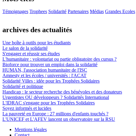
Témoignages
Trophees
Solidarité
Partenaires
Médias
Grandes Ecoles
archives des actualités
Une boîte à outils pour les étudiants
Le salon de la solidarité
S'engager et réussir ses études
L'humanitaire : volontariat ou partie obligatoire des cursus ?
Bioforce pour trouver un emploi dans la solidarité
HUMAN, l'association humanitaire de l'ISC
Amnesty et les écoles / universités : l'ACAT
Solidarité Villes : idée pour les Trophées Solidaires
Solidarité et politique
Handicap : le secteur recherche des bénévoles et des donateurs
Urgentistes OU développeurs ? Solidarités International
L'IDRAC s'engage pour les Trophées Solidaires
Soyez informés et lucides
La pauvreté en Europe : 27 millions d'enfants touchés ?
L'UNICEF et L'AFEV lancent un observatoire sur la RSU
Mentions légales
Contact