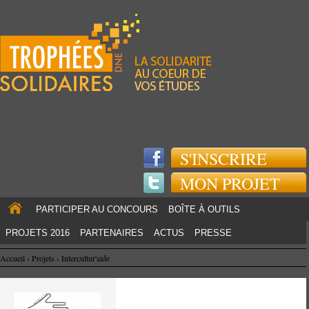
Jump to navigation
S'INSCRIRE
MON PROJET
PARTICIPER AU CONCOURS
BOÎTE À OUTILS
PROJETS 2016
PARTENAIRES
ACTUS
PRESSE
Accueil
›
Projets
›
Intercultur'aide