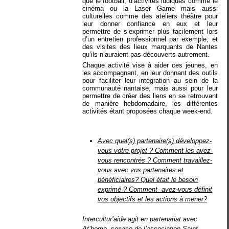
que le football, d’activités ludiques comme le
cinéma ou la Laser Game mais aussi
culturelles comme des ateliers théâtre pour
leur donner confiance en eux et leur
permettre de s’exprimer plus facilement lors
d’un entretien professionnel par exemple, et
des visites des lieux marquants de Nantes
qu’ils n’auraient pas découverts autrement.
Chaque activité vise à aider ces jeunes, en
les accompagnant, en leur donnant des outils
pour faciliter leur intégration au sein de la
communauté nantaise, mais aussi pour leur
permettre de créer des liens en se retrouvant
de manière hebdomadaire, les différentes
activités étant proposées chaque week-end.
Avec quel(s) partenaire(s) développez-
vous votre projet ? Comment les avez-
vous rencontrés ? Comment travaillez-
vous avec vos partenaires et
bénéficiaires? Quel était le besoin
exprimé ? Comment avez-vous définit
vos objectifs et les actions à mener?
Intercultur’aide agit en partenariat avec
At’home, service de l’association Saint