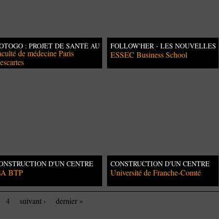
OTOGO : PROJET DE SANTÉ AU
FOLLOW'HER - LES NOUVELLES
OGO
aculté de médecine Paris
TECHNOLOGIES POUR
ESSEC Business School
L'ÉMANCIPATION DES FEMMES
escartes
ONSTRUCTION D'UN CENTRE
CONSTRUCTION D'UN CENTRE
E SOIN AU GUATEMALA
DE SANTÉ AUTONOME AU
SA BTP
Université de Franche-Comté
NORD-EST DU GABON
4
suivant ›
dernier »