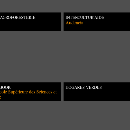
'AGROFORESTERIE
INTERCULTUR'AIDE
USTRALIENNE VUE PAR LES
Audencia
GRICULTEURS
-BOOK
HOGARES VERDES
cole Supérieure des Sciences et
("ORPHELINATS VERTS")
e