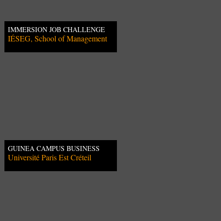
IMMERSION JOB CHALLENGE
IÉSEG, School of Management
GUINEA CAMPUS BUSINESS
AWARDS
Université Paris Est Créteil