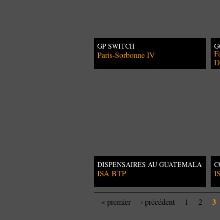
GP SWITCH
G
T
F
Paris-Sorbonne IV
D
DISPENSAIRES AU GUATEMALA
C
D
ISA BTP
I
3
« premier
‹ précédent
1
2