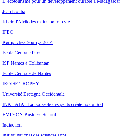
L 'écotourisme pour un développement durable à Madagascar
Jean Douba
Kheir d'Afrik des mains pour la vie
IFEC
Kampuchea Souriya 2014
Ecole Centrale Paris
ISF Nantes à Colibantan
Ecole Centrale de Nantes
IROISE TROPHY
Université Bretagne Occidentale
INKHATA - La boussole des petits créateurs du Sud
EMLYON Business School
Indiaction
Institut national des sciences appl