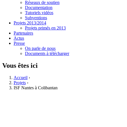
Réseaux de soutien
Documentation
Tutoriels vidéos
Subventions
Projets 2013/2014
Projets primés en 2013
Partenaires
Actus
Presse
On parle de nous
Documents à télécharger
Vous êtes ici
Accueil
›
Projets
›
ISF Nantes à Colibantan