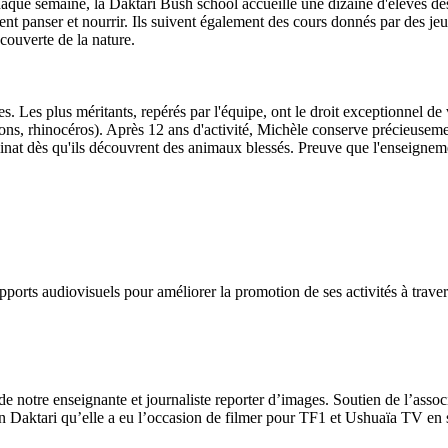
chaque semaine, la Daktari Bush school accueille une dizaine d'élèves des
oivent panser et nourrir. Ils suivent également des cours donnés par des 
couverte de la nature.
s. Les plus méritants, repérés par l'équipe, ont le droit exceptionnel de 
ions, rhinocéros). Après 12 ans d'activité, Michèle conserve précieuseme
rphelinat dès qu'ils découvrent des animaux blessés. Preuve que l'enseign
orts audiovisuels pour améliorer la promotion de ses activités à travers
 de notre enseignante et journaliste reporter d’images. Soutien de l’assoc
ion Daktari qu’elle a eu l’occasion de filmer pour TF1 et Ushuaïa TV en 