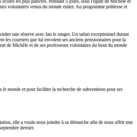
 écoles les plus pauvres. Pendant 5 jours, sous l'égide de Michèle et
jeunes volontaires venus du monde entier. Au programme politesse et
visiter une réserve avec Ian le ranger. Un safari exceptionnel durant
nt les courriers que lui envoient ses anciens pensionnaires pour la
ement de Michèle et de ses professeurs volontaires du bout du monde
 le monde et pour faciliter la recherche de subventions pour ses
iation, elle a voulu nous joindre à sa démarche afin de nous offrir une
septembre dernier.