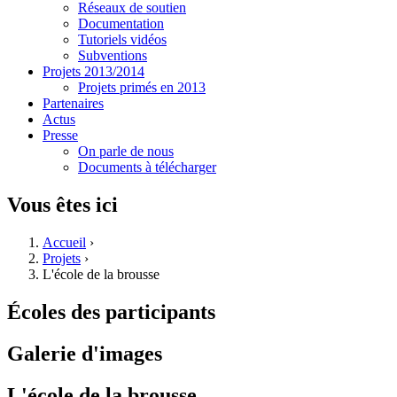
Réseaux de soutien
Documentation
Tutoriels vidéos
Subventions
Projets 2013/2014
Projets primés en 2013
Partenaires
Actus
Presse
On parle de nous
Documents à télécharger
Vous êtes ici
Accueil
›
Projets
›
L'école de la brousse
Écoles des participants
Galerie d'images
L'école de la brousse