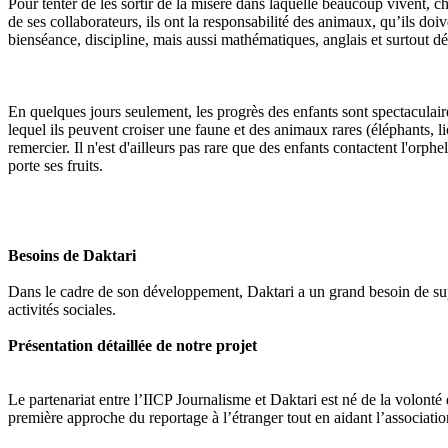
Pour tenter de les sortir de la misère dans laquelle beaucoup vivent, 
de ses collaborateurs, ils ont la responsabilité des animaux, qu’ils d
bienséance, discipline, mais aussi mathématiques, anglais et surtout dé
En quelques jours seulement, les progrès des enfants sont spectaculaire
lequel ils peuvent croiser une faune et des animaux rares (éléphants, l
remercier. Il n'est d'ailleurs pas rare que des enfants contactent l'o
porte ses fruits.
Besoins de Daktari
Dans le cadre de son développement, Daktari a un grand besoin de supp
activités sociales.
Présentation détaillée de notre projet
Le partenariat entre l’IICP Journalisme et Daktari est né de la volonté
première approche du reportage à l’étranger tout en aidant l’associat