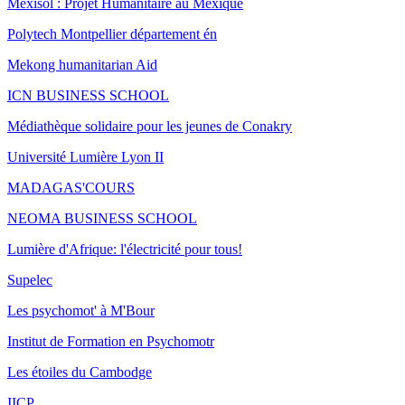
Mexisol : Projet Humanitaire au Mexique
Polytech Montpellier département én
Mekong humanitarian Aid
ICN BUSINESS SCHOOL
Médiathèque solidaire pour les jeunes de Conakry
Université Lumière Lyon II
MADAGAS'COURS
NEOMA BUSINESS SCHOOL
Lumière d'Afrique: l'électricité pour tous!
Supelec
Les psychomot' à M'Bour
Institut de Formation en Psychomotr
Les étoiles du Cambodge
IICP