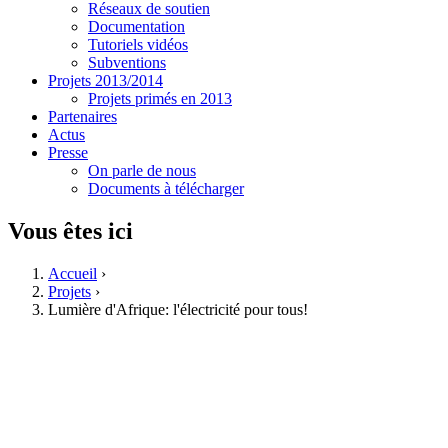
Réseaux de soutien
Documentation
Tutoriels vidéos
Subventions
Projets 2013/2014
Projets primés en 2013
Partenaires
Actus
Presse
On parle de nous
Documents à télécharger
Vous êtes ici
Accueil
›
Projets
›
Lumière d'Afrique: l'électricité pour tous!