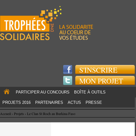
Jump to navigation
S'INSCRIRE
MON PROJET
PARTICIPER AU CONCOURS
BOÎTE À OUTILS
PROJETS 2016
PARTENAIRES
ACTUS
PRESSE
Accueil
›
Projets
›
Le Clan St Roch au Burkina Faso