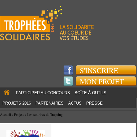
Jump to navigation
S'INSCRIRE
MON PROJET
PARTICIPER AU CONCOURS
BOÎTE À OUTILS
PROJETS 2016
PARTENAIRES
ACTUS
PRESSE
Accueil
›
Projets
›
Les sourires de Trapaing