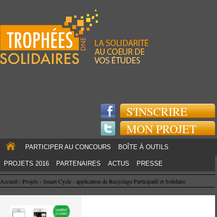
Jump to navigation
S'INSCRIRE
MON PROJET
PARTICIPER AU CONCOURS
BOÎTE À OUTILS
PROJETS 2016
PARTENAIRES
ACTUS
PRESSE
Accueil
›
Projets
›
Smart Cycle - application de Recyclage Participatif et Solidaire