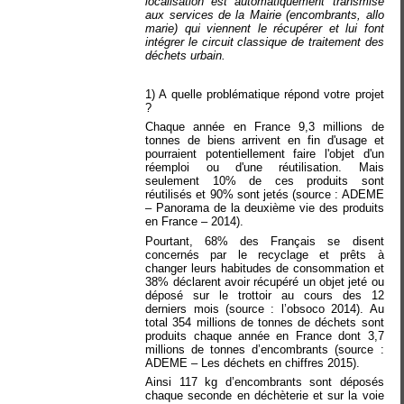
localisation est automatiquement transmise
aux services de la Mairie (encombrants, allo
marie) qui viennent le récupérer et lui font
intégrer le circuit classique de traitement des
déchets urbain.
1) A quelle problématique répond votre projet
?
Chaque année en France 9,3 millions de
tonnes de biens arrivent en fin d'usage et
pourraient potentiellement faire l'objet d'un
réemploi ou d'une réutilisation. Mais
seulement 10% de ces produits sont
réutilisés et 90% sont jetés (source : ADEME
– Panorama de la deuxième vie des produits
en France – 2014).
Pourtant, 68% des Français se disent
concernés par le recyclage et prêts à
changer leurs habitudes de consommation et
38% déclarent avoir récupéré un objet jeté ou
déposé sur le trottoir au cours des 12
derniers mois (source : l’obsoco 2014). Au
total 354 millions de tonnes de déchets sont
produits chaque année en France dont 3,7
millions de tonnes d’encombrants (source :
ADEME – Les déchets en chiffres 2015).
Ainsi 117 kg d’encombrants sont déposés
chaque seconde en déchèterie et sur la voie